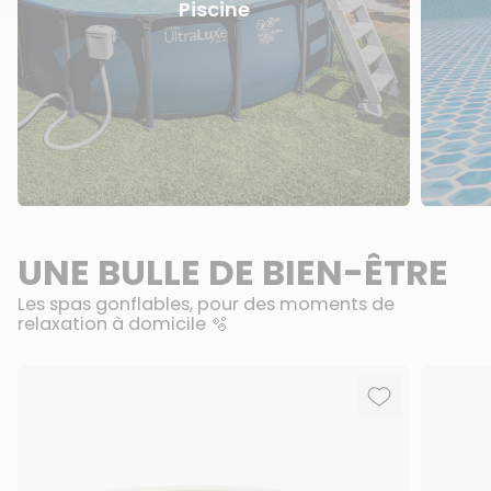
Piscine
UNE BULLE DE BIEN-ÊTRE
Les spas gonflables, pour des moments de
relaxation à domicile 🫧
Ajouter aux f
Supprimer de