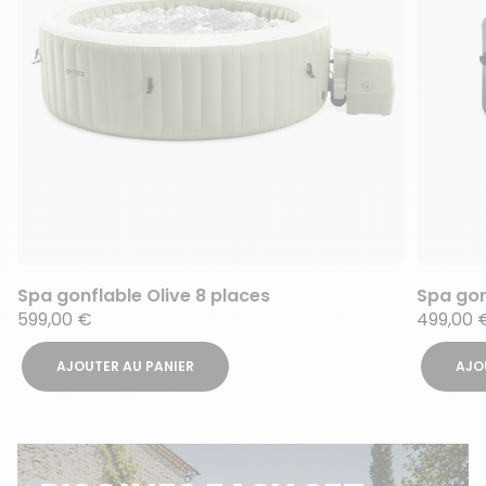
Spa gonflable Olive 8 places
Spa gon
599,00 €
499,00 
AJOUTER AU PANIER
AJO