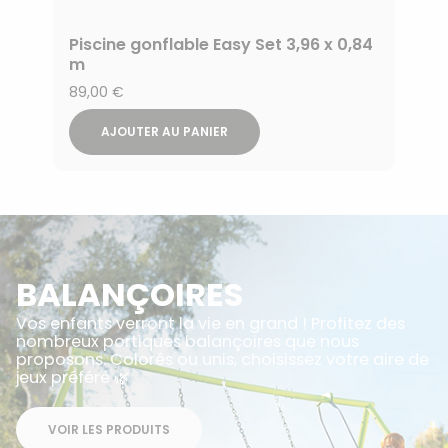
Piscine gonflable Easy Set 3,96 x 0,84
m
89,00 €
AJOUTER AU PANIER
BALANÇOIRES
Vos enfants verront la vie en grand ! Profitez des
nombreux portiques balançoires que nous
proposons. Colorés ou unis, choisissez votre aire de
jeux préféré 🌿
VOIR LES PRODUITS