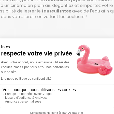
 à un cinéma en plein air, dégonflez et emportez votre
ibilité de lester le
fauteuil Intex
avec de l'eau afin q
dans votre jardin en variant les couleurs !
oris
favoris
Ajouter aux favoris
Supprimer des favoris