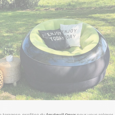
 terrasse, profitez du
fauteuil Onyx
pour vous relaxer. 