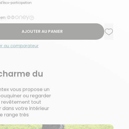
d'éco-participation
 en
AJOUTER AU PANIER
Ajouter a
Supprime
er au comparateur
 charme du
Intex vous propose un
bouquiner ou regarder
on revêtement tout
 dans votre intérieur
e range très