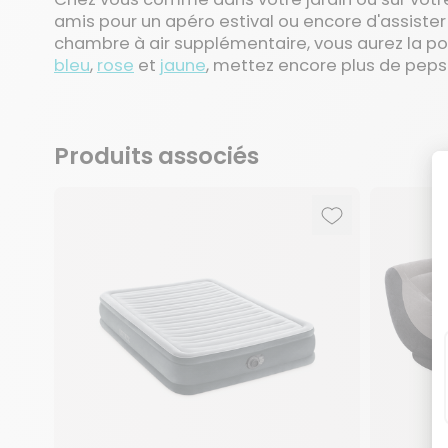
amis pour un apéro estival ou encore d'assister
chambre à air supplémentaire, vous aurez la poss
bleu
,
rose
et
jaune
, mettez encore plus de peps 
Produits associés
Ajouter aux fav
Supprimer des 