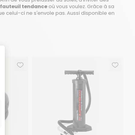
fauteuil tendance
où vous voulez. Grâce à sa
ue celui-ci ne s'envole pas. Aussi disponible en
Ajouter aux favoris
Supprimer des favoris
Ajouter 
Supprime