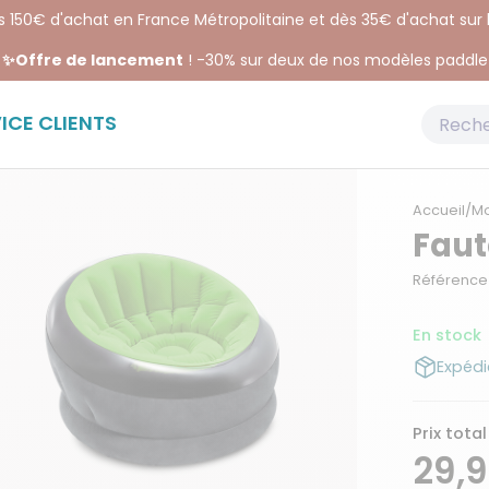
ès 150€ d'achat en France Métropolitaine et dès 35€ d'achat sur
✨Offre de lancement
! -30% sur deux de nos modèles paddle
ICE CLIENTS
Accueil
/
Mo
Faut
Référence 
En stock
Expédi
Prix total
29,