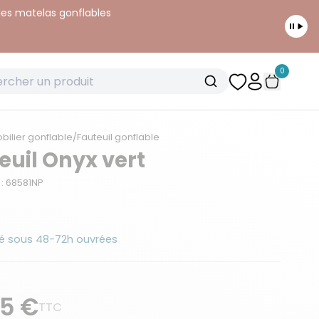
 les matelas gonflables
0
bilier gonflable
/
Fauteuil gonflable
euil Onyx vert
: 68581NP
é sous 48-72h ouvrées
95 €
TTC