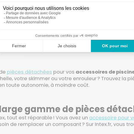
 EN DÉTAIL
AJOUTER AU PANIER
1
2
3
19
Suiv
…
 de
pièces détachées
pour vos
accessoires de piscin
helle, votre skimmer ou votre enrouleur ? Trouvez la pièc
en toute autonomie, à moindre coût.
large gamme de pièces détac
ex, tout est réparable ! Vous avez un
accessoire pour v
oin de remplacer un composant ? Sur Intex.fr, vous tr