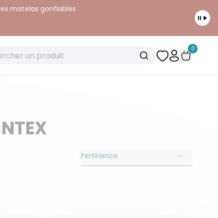
 les matelas gonflables
0
INTEX
Pertinence