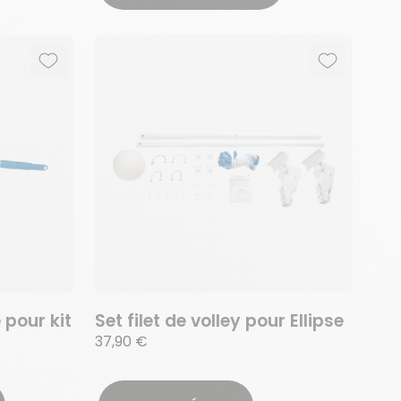
Ajouter aux favoris
Supprimer des favoris
Ajouter au
Supprimer 
pour kit
Set filet de volley pour Ellipse
37,90 €