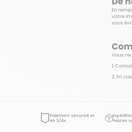
De 
En rempl
votre im
vous évi
Comm
Vous ne 
1. Consu
2. En ca
Paiement sécurisé et
Expéditi
en 3/4x
heures o