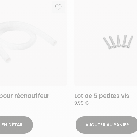
Ajouter aux favoris
Supprimer des favoris
pour réchauffeur
Lot de 5 petites vis
9,99 €
 EN DÉTAIL
AJOUTER AU PANIER