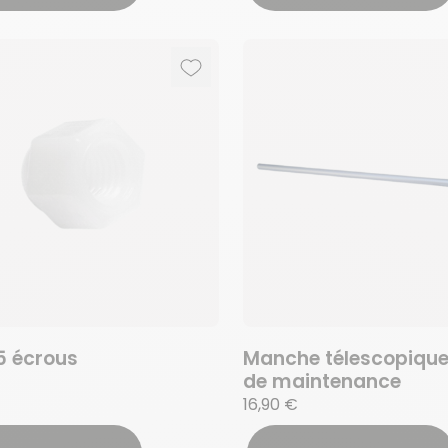
Ajouter aux favoris
Supprimer des favoris
5 écrous
Manche télescopique 
de maintenance
16,90 €