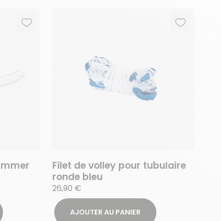
Ajouter aux favoris
Supprimer des favoris
Ajouter au
Supprimer 
kimmer
Filet de volley pour tubulaire
ronde bleu
26,90 €
AJOUTER AU PANIER