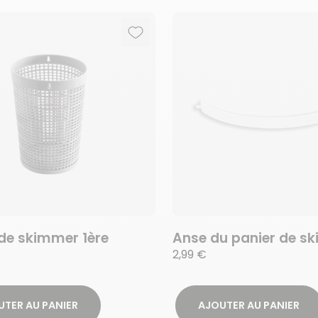
Ajouter aux favoris
Supprimer des favoris
 de skimmer 1ère
Anse du panier de s
n
2,99 €
UTER AU PANIER
AJOUTER AU PANIER