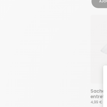
AJO
Sachet 
entret
4,99 €