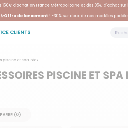
ès 150€ d'achat en France Métropolitaine et dès 35€ d'achat sur
✨Offre de lancement
! -30% sur deux de nos modèles paddle
ICE CLIENTS
piscine et spa Intex
SSOIRES PISCINE ET SPA 
COMPARER (
0