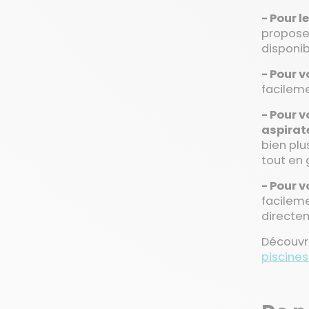
- Pour l
propose 
disponib
- Pour 
facilemen
- Pour 
aspirat
bien plu
tout en 
- Pour 
facilem
directem
Découvre
piscines