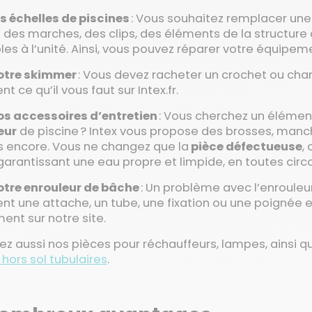
es échelles de piscines
: Vous souhaitez remplacer une 
des marches, des clips, des éléments de la structure 
les à l’unité. Ainsi, vous pouvez réparer votre équipem
votre skimmer
: Vous devez racheter un crochet ou cha
t ce qu’il vous faut sur Intex.fr.
vos accessoires d’entretien
: Vous cherchez un élémen
eur
de piscine ? Intex vous propose des brosses, manche
s encore. Vous ne changez que la
pièce défectueuse
,
garantissant une eau propre et limpide, en toutes cir
votre enrouleur de bâche
: Un problème avec l’enroule
ent une attache, un tube, une fixation ou une poigné
ent sur notre site.
z aussi nos pièces pour réchauffeurs, lampes, ainsi qu
 hors sol tubulaires
.