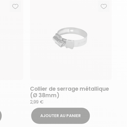
Ajouter aux favoris
Supprimer des favoris
Ajouter au
Supprimer 
Collier de serrage métallique
(Ø 38mm)
2,99 €
AJOUTER AU PANIER