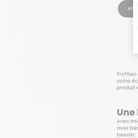
VOIR
Profitez
votre éc
produit 
Une 
Avec Int
avez bes
besoin :