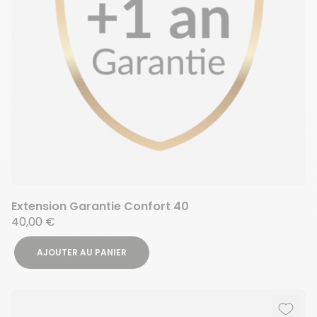
Extension Garantie Confort 40
40,00 €
AJOUTER AU PANIER
Ajout
Suppr