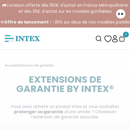
🚛 Livraison offerte dès 150€ d'achat en France Métropolitaine
et dès 35€ d'achat sur les matelas gonflables
✨Offre de lancement
! -30% sur deux de nos modèles paddle
0
Accueil
/
Extension de garantie
EXTENSIONS DE
GARANTIE BY INTEX®
Vous avez acheté un produit Intex et vous souhaitez
prolonger sa garantie
d'une année ? Choisissez
l'extension de garantie associée.