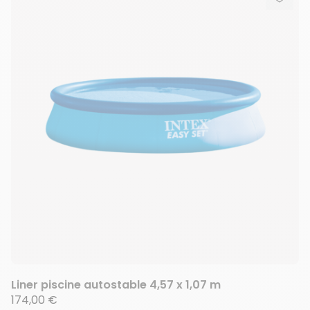
Ajout
Suppr
Liner piscine autostable 4,57 x 1,07 m
174,00 €