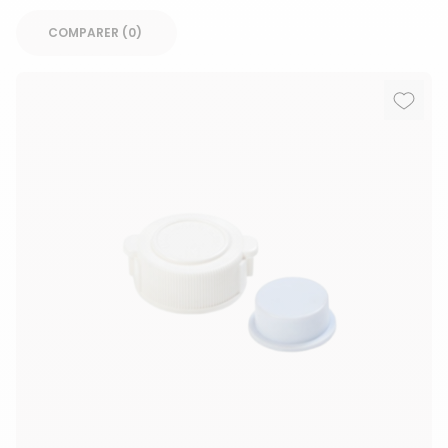
COMPARER (
0
Ajout
Suppr