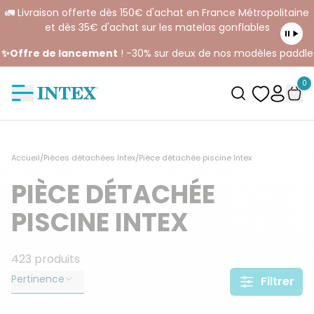
🚛 Livraison offerte dès 150€ d'achat en France Métropolitaine
et dès 35€ d'achat sur les matelas gonflables
✨Offre de lancement
! -30% sur deux de nos modèles paddle
0
Accueil
/
Pièces détachées Intex
/
Pièce détachée piscine Intex
PIÈCE DÉTACHÉE
PISCINE INTEX
423
produits
Pertinence
Filtrer