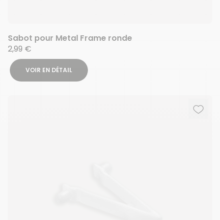
Sabot pour Metal Frame ronde
2,99 €
VOIR EN DÉTAIL
Ajout
Suppr