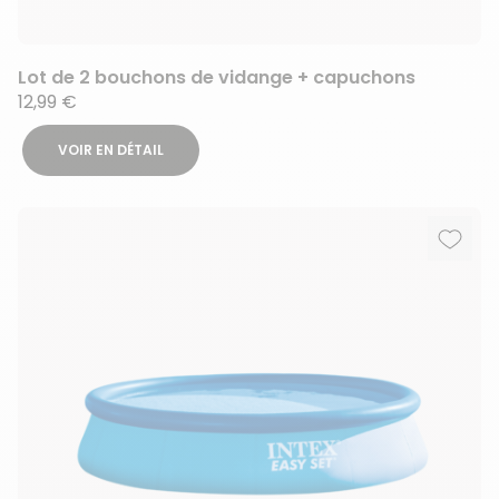
Lot de 2 bouchons de vidange + capuchons
12,99 €
VOIR EN DÉTAIL
Ajout
Suppr