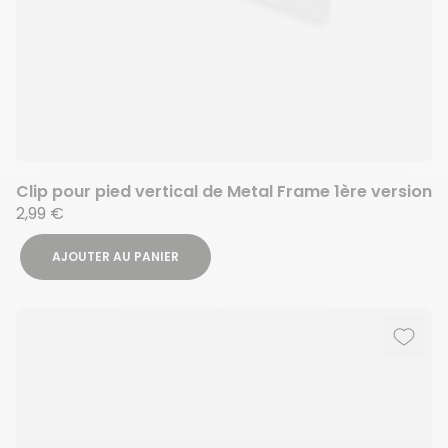
Clip pour pied vertical de Metal Frame 1ère version
2,99 €
AJOUTER AU PANIER
Ajout
Suppr