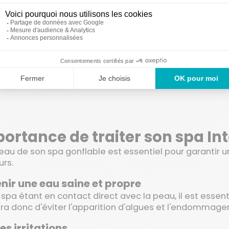
19,99 €
 EN DÉTAIL
VOIR EN DÉTAIL
1
2
Suivant
portance de traiter son spa Int
l'eau de son spa gonflable est essentiel pour garantir 
urs.
nir une eau saine et propre
 spa étant en contact direct avec la peau, il est essent
a donc d'éviter l'apparition d'algues et l'endommage
les irritations