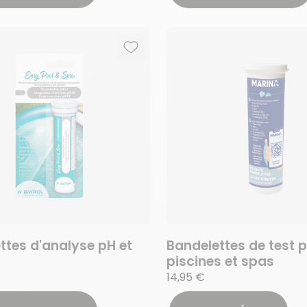
Ajouter aux favoris
Supprimer des favoris
ttes d'analyse pH et
Bandelettes de test 
piscines et spas
14,95 €