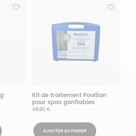
Ajouter aux favoris
Supprimer des favoris
Ajouter au
Supprimer 
kg
Kit de traitement PoolSan
pour spas gonflables
48,90 €
AJOUTER AU PANIER