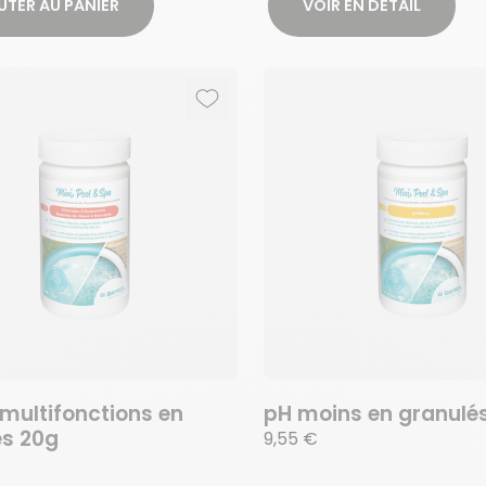
UTER AU PANIER
VOIR EN DÉTAIL
Ajouter aux favoris
Supprimer des favoris
 multifonctions en
pH moins en granulés
es 20g
9,55 €