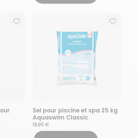
Ajouter aux favoris
Supprimer des favoris
Ajouter au
Supprimer 
pour
Sel pour piscine et spa 25 kg
Aquaswim Classic
19,95 €