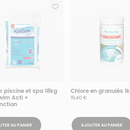
Ajouter aux favoris
Supprimer des favoris
r piscine et spa 18kg
Chlore en granulés 1
im Acti +
16,40 €
nction
UTER AU PANIER
AJOUTER AU PANIER