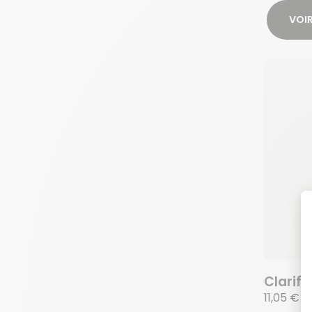
VOIR
Clarifi
11,05 €