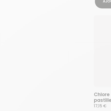
AJO
Chlore
pastill
17,15 €