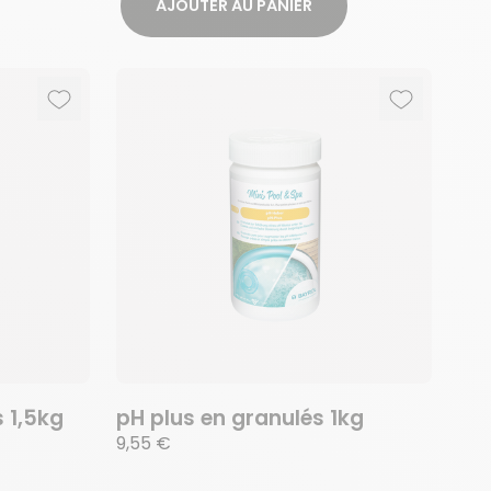
AJOUTER AU PANIER
Ajouter aux favoris
Supprimer des favoris
Ajouter au
Supprimer 
 1,5kg
pH plus en granulés 1kg
9,55 €