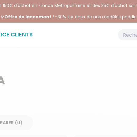
ès 150€ d'achat en France Métropolitaine et dès 35€ d'achat sur
✨Offre de lancement
! -30% sur deux de nos modèles paddle
ICE CLIENTS
A
COMPARER (
0