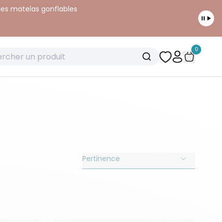
 les matelas gonflables
0
Pertinence