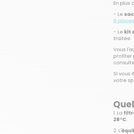
En plus 
- Le
sac
6 place
- Le
kit 
traitée
Vous l'a
profiter
consulte
Si vous 
votre sp
Quel
1. La
filt
28°C
.
2. L'
équil