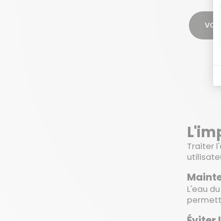
VOIR
L'im
Traiter 
utilisate
Mainte
L'eau du
permettr
Éviter 