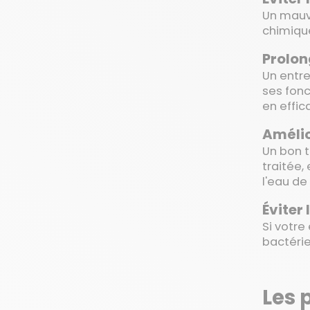
Un mauv
chimique
Prolon
Un entre
ses fonc
en effic
Amélio
Un bon t
traitée,
l'eau de
Éviter
Si votre
bactérie
Les 