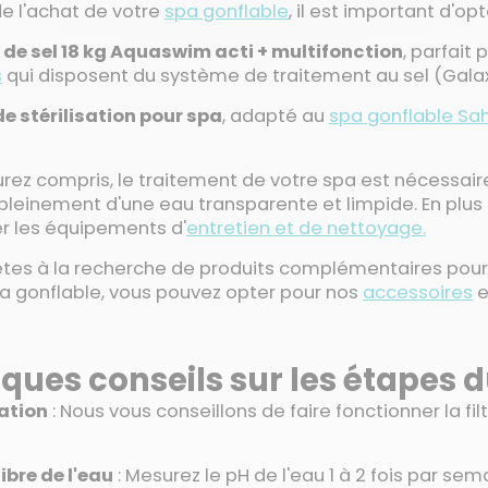
de l'achat de votre
spa gonflable
, il est important d'o
 de sel 18 kg Aquaswim acti + multifonction
, parfait
s
qui disposent du système de traitement au sel (Galax
de stérilisation pour spa
, adapté au
spa gonflable Sah
urez compris, le traitement de votre spa est nécessaire
 pleinement d'une eau transparente et limpide. En plu
r les équipements d'
entretien et de nettoyage.
êtes à la recherche de produits complémentaires pour
a gonflable, vous pouvez opter pour nos
accessoires
e
ques conseils sur les étapes d
ration
: Nous vous conseillons de faire fonctionner la fil
ibre de l'eau
: Mesurez le pH de l'eau 1 à 2 fois par sem