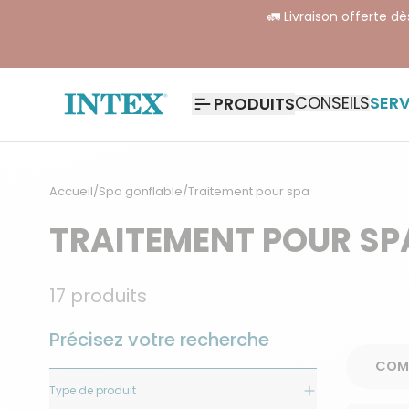
🚛 Livraison offerte d
CONSEILS
SERV
PRODUITS
Accueil
/
Spa gonflable
/
Traitement pour spa
TRAITEMENT POUR SP
17
produits
Précisez votre recherche
Type de produit