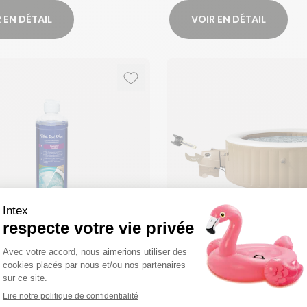
 EN DÉTAIL
VOIR EN DÉTAIL
Ajouter aux favoris
Supprimer des favoris
ant liquide 0,5L
Kit de stérilisation p
Olive et Blue Navy