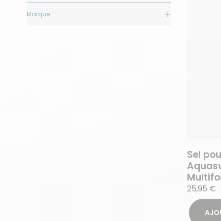
Marque
Sel pou
Aquasw
Multifo
25,95 €
AJO