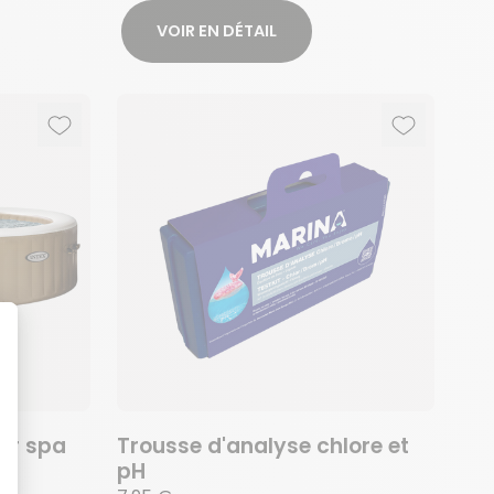
VOIR EN DÉTAIL
Ajouter aux favoris
Supprimer des favoris
Ajouter au
Supprimer 
our spa
Trousse d'analyse chlore et
pH