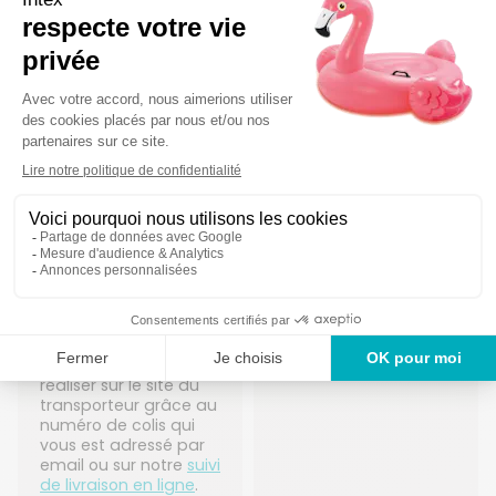
email la date de
Zone de livraison
:
livraison de votre colis
France métropolitaine,
et un lien de
Corse et Monaco
reprogrammation en
Suivi de livraison
: A
cas d'imprévu. Vous
réaliser sur notre
suivi
pouvez reprogrammer
de livraison en ligne
.
ou rediriger votre
livraison : à une autre
date, à une autre
adresse, chez un
voisin, en lieu sûr, en
point relais ou agence
DPD.
Zone de livraison
:
France métropolitaine,
Corse et Monaco.
Suivi de livraison
: A
réaliser sur le site du
transporteur grâce au
numéro de colis qui
vous est adressé par
email ou sur notre
suivi
de livraison en ligne
.