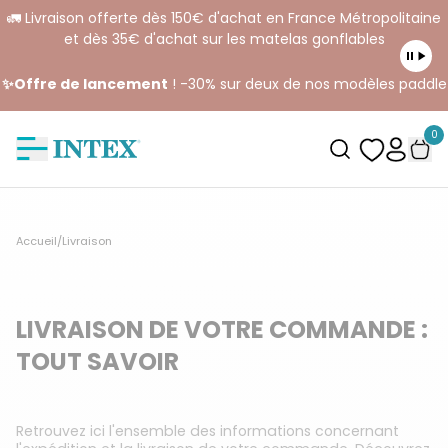
🚛 Livraison offerte dès 150€ d'achat en France Métropolitaine
et dès 35€ d'achat sur les matelas gonflables
✨Offre de lancement
! -30% sur deux de nos modèles paddle
0
Accueil
/
Livraison
LIVRAISON DE VOTRE COMMANDE :
TOUT SAVOIR
Retrouvez ici l'ensemble des informations concernant