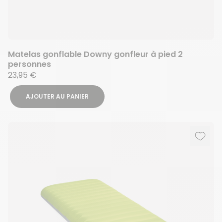
Matelas gonflable Downy gonfleur à pied 2
personnes
23,95 €
AJOUTER AU PANIER
Ajout
Suppr