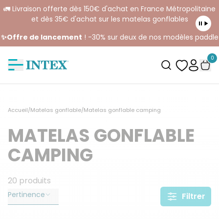
🚛 Livraison offerte dès 150€ d'achat en France Métropolitaine
et dès 35€ d'achat sur les matelas gonflables
✨Offre de lancement
! -30% sur deux de nos modèles paddle
0
Accueil
/
Matelas gonflable
/
Matelas gonflable camping
MATELAS GONFLABLE
CAMPING
20
produits
Pertinence
Filtrer