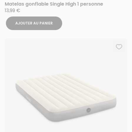
Matelas gonflable Single High 1 personne
13,99 €
AJOUTER AU PANIER
Ajout
Suppr