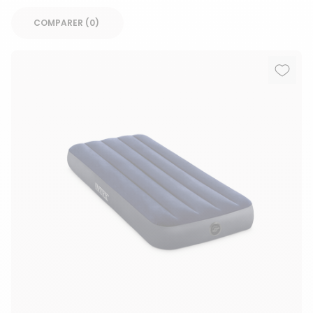
COMPARER (
0
Ajout
Suppr