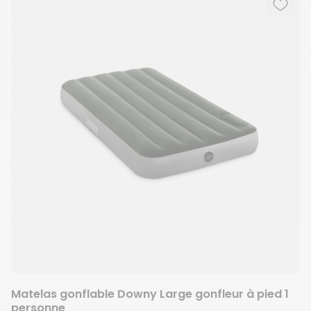
Ajout
Suppr
Matelas gonflable Downy Large gonfleur à pied 1
personne