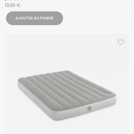
19,99 €
AJOUTER AU PANIER
Ajout
Suppr