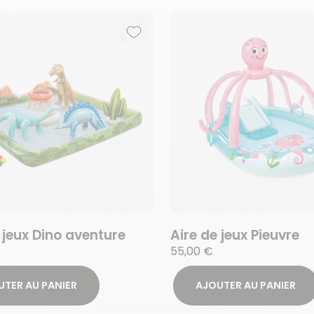
Ajouter aux favoris
Supprimer des favoris
 jeux Dino aventure
Aire de jeux Pieuvre
55,00 €
UTER AU PANIER
AJOUTER AU PANIER