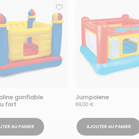
Ajouter aux favoris
Supprimer des favoris
line gonflable
Jumpolene
u fort
69,00 €
UTER AU PANIER
AJOUTER AU PANIER