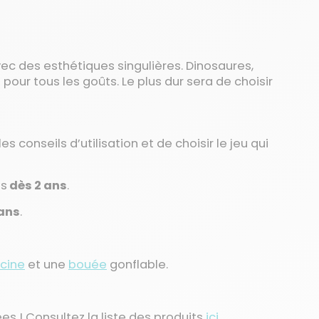
vec des esthétiques singulières. Dinosaures,
 pour tous les goûts. Le plus dur sera de choisir
 conseils d’utilisation et de choisir le jeu qui
ts
dès 2 ans
.
 ans
.
scine
et une
bouée
gonflable.
ées ! Consultez la liste des produits
ici
.