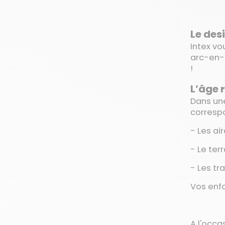
Le desi
Intex vo
arc-en-c
!
L’âge
Dans une
correspo
- Les ai
- Le ter
- Les t
Vos enfa
A l'occa