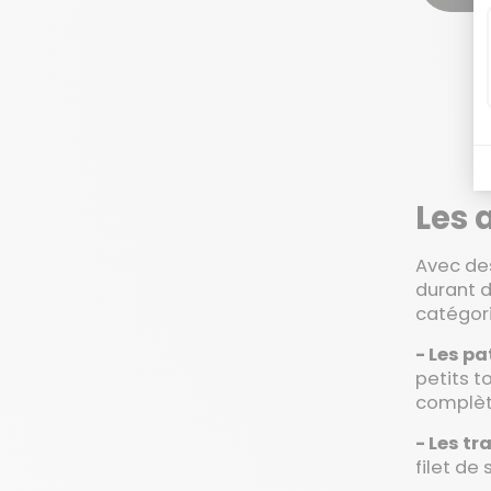
Les 
Avec d
durant d
catégori
- Les p
petits t
complèt
- Les t
filet de