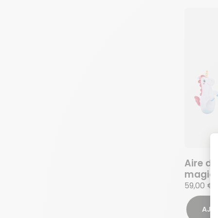
Aire de
magiq
59,00 €
AJO