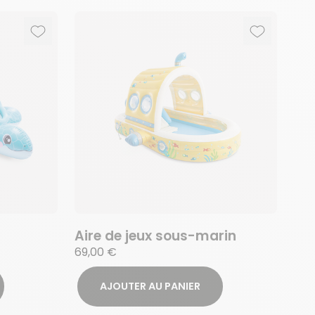
Ajouter aux favoris
Supprimer des favoris
Ajouter au
Supprimer 
Aire de jeux sous-marin
69,00 €
AJOUTER AU PANIER