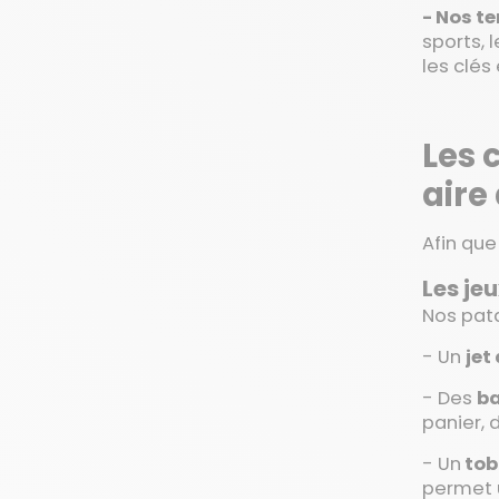
- Nos te
sports, 
les clés
Les 
aire
Afin que
Les jeu
Nos pat
- Un
jet
- Des
ba
panier, 
- Un
to
permet 