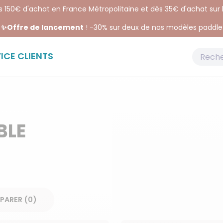
ès 150€ d'achat en France Métropolitaine et dès 35€ d'achat sur
✨Offre de lancement
! -30% sur deux de nos modèles paddle
ICE CLIENTS
BLE
COMPARER (
0