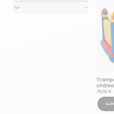
Âge
Trampo
châtea
79,00 €
AJO