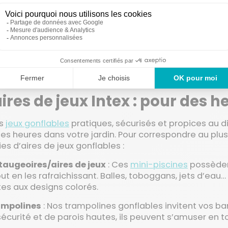
1
2
Suivant
aires de jeux Intex : pour des
es
jeux gonflables
pratiques, sécurisés et propices au d
es heures dans votre jardin. Pour correspondre au plu
es d’aires de jeux gonflables :
ataugeoires/aires de jeux
: Ces
mini-piscines
possèdent
out en les rafraichissant. Balles, toboggans, jets d’eau
es aux designs colorés.
rampolines
: Nos trampolines gonflables invitent vos ba
 sécurité et de parois hautes, ils peuvent s’amuser en 