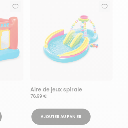
Ajouter aux favoris
Supprimer des favoris
Ajouter au
Supprimer 
Aire de jeux spirale
78,99 €
AJOUTER AU PANIER