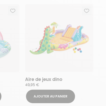
Ajouter aux favoris
Supprimer des favoris
Ajouter au
Supprimer 
Aire de jeux dino
49,95 €
AJOUTER AU PANIER