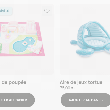
sivité
Ajouter aux favoris
Supprimer des favoris
 de poupée
Aire de jeux tortue
75,00 €
UTER AU PANIER
AJOUTER AU PANIER