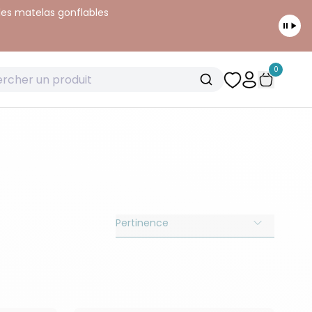
 les matelas gonflables
0
Pertinence