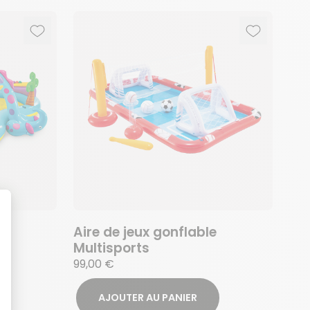
Ajouter aux favoris
Supprimer des favoris
Ajouter au
Supprimer 
e
Aire de jeux gonflable
Multisports
99,00 €
AJOUTER AU PANIER