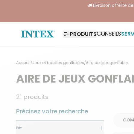
🚛 Livraison offerte d
CONSEILS
SERV
PRODUITS
Accueil
/
Jeux et bouées gonflables
/
Aire de jeux gonflable
AIRE DE JEUX GONFLA
21
produits
Précisez votre recherche
Prix