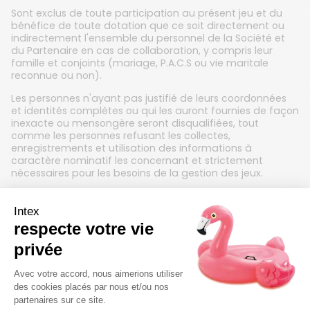
Sont exclus de toute participation au présent jeu et du
bénéfice de toute dotation que ce soit directement ou
indirectement l'ensemble du personnel de la Société et
du Partenaire en cas de collaboration, y compris leur
famille et conjoints (mariage, P.A.C.S ou vie maritale
reconnue ou non).
Les personnes n'ayant pas justifié de leurs coordonnées
et identités complètes ou qui les auront fournies de façon
inexacte ou mensongère seront disqualifiées, tout
comme les personnes refusant les collectes,
enregistrements et utilisation des informations à
caractère nominatif les concernant et strictement
nécessaires pour les besoins de la gestion des jeux.
7.2 Modalités de participation
Le jeu est accessible 24/24h sur internet, pendant toute
la durée du jeu.
Mécanique du jeu : Pour participer au jeu, il suffit de
respecter les modalités de participation mentionnées sur
les différents supports associés au jeu.
7.3 Sélection des gagnants