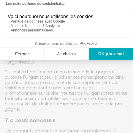
Les gagnants seront désignés par tirage au sort.
Les gagnants seront désignés après vérification de leur
éligibilité au gain de la dotation le concernant.
Les participants désignés seront contactés par courrier
électronique par l'Organisateur. Si un participant ne se
manifeste pas dans la semaine suivant l'envoi de ce
courrier électronique, il sera considéré comme ayant
renoncé à son lot et le lot restera à la propriété de
l'Organisateur.
Du seul fait de l'acceptation de son prix, le gagnant
autorise l'Organisateur à utiliser ses noms, prénoms ainsi
que l'indication de sa ville et de son département de
résidence dans toute manifestation publi-
promotionnelle, sur le site Internet de l'Organisateur et sur
tout site ou support affilié, sans que cette utilisation
puisse ouvrir de droit et rémunération autres que le prix
gagné.
7.4 Jeux concours
Les gagnants devront se conformer au règlement. S'il