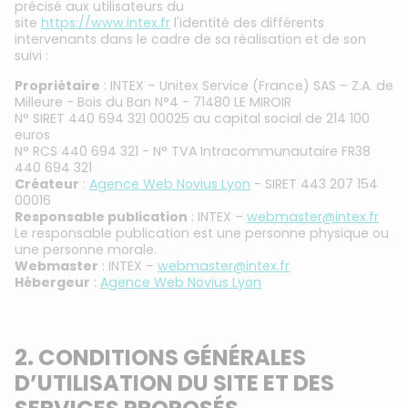
précisé aux utilisateurs du
site
https://www.intex.fr
l'identité des différents
intervenants dans le cadre de sa réalisation et de son
suivi :
Propriétaire
: INTEX – Unitex Service (France) SAS – Z.A. de
Milleure - Bois du Ban N°4 - 71480 LE MIROIR
N° SIRET 440 694 321 00025 au capital social de 214 100
euros
N° RCS 440 694 321 - N° TVA Intracommunautaire FR38
440 694 321
Créateur
:
Agence Web Novius Lyon
- SIRET 443 207 154
00016
Responsable publication
: INTEX –
webmaster@intex.fr
Le responsable publication est une personne physique ou
une personne morale.
Webmaster
: INTEX –
webmaster@intex.fr
Hébergeur
:
Agence Web Novius Lyon
2. CONDITIONS GÉNÉRALES
D’UTILISATION DU SITE ET DES