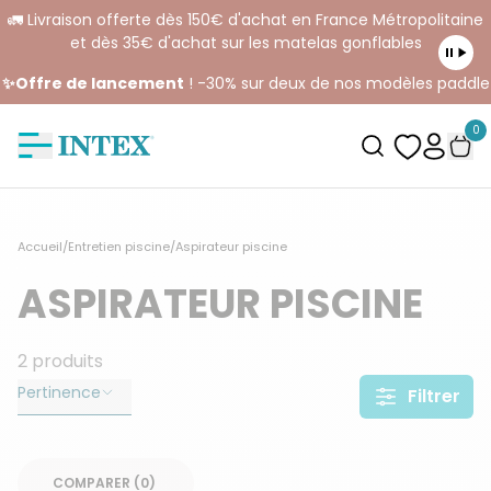
🚛 Livraison offerte dès 150€ d'achat en France Métropolitaine
et dès 35€ d'achat sur les matelas gonflables
✨Offre de lancement
! -30% sur deux de nos modèles paddle
0
Accueil
/
Entretien piscine
/
Aspirateur piscine
ASPIRATEUR PISCINE
2
produits
Pertinence
Filtrer
COMPARER (
0