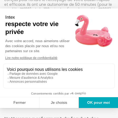
et efficace. Ils ont une autonomie de 50 minutes (pour le
modèle ZR100) et de 100 minutes (pour le modèle ZR200).
Ils sont capables de déloger les saletés, les feuilles et
autres débris qui se trouvent sur les parois et le fond de la
piscine.
- Sécurité et compatibilité :
Les nettoyeurs à batterie
Intex ont l'avantage d'être compatibles avec les piscines
hors sol et les spas. Pour plus de sécurité, ces aspirateurs
fonctionnent une fois immergé dans l'eau. Si ce n'est pas
le cas, le nettoyeur s'arrête automatiquement.
Les bonnes raisons de craquer
pour un aspirateur de piscine
Intex
Spécialement conçus pour vous faciliter la vie, les
nettoyeurs à batterie Intex deviendront vos meilleurs alliés
cet été.