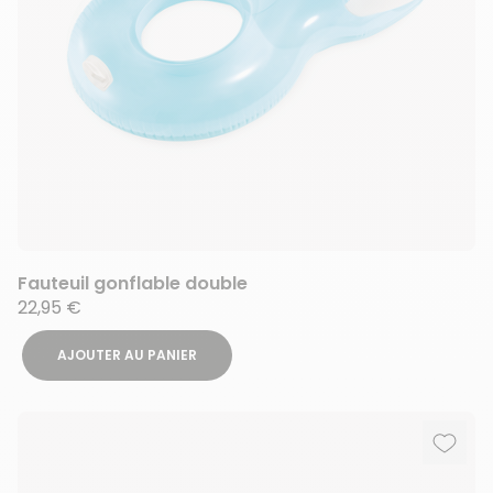
Fauteuil gonflable double
22,95 €
AJOUTER AU PANIER
Ajout
Suppr