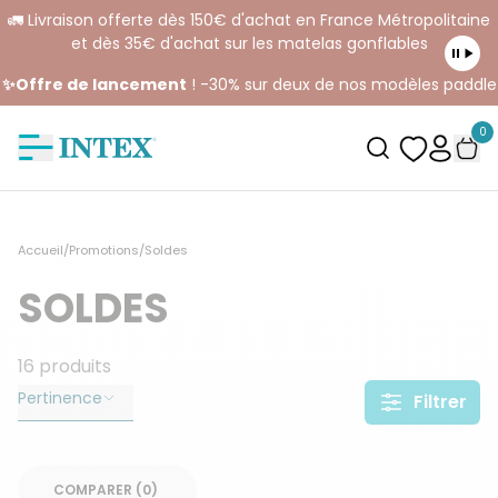
🚛 Livraison offerte dès 150€ d'achat en France Métropolitaine
et dès 35€ d'achat sur les matelas gonflables
✨Offre de lancement
! -30% sur deux de nos modèles paddle
0
Accueil
/
Promotions
/
Soldes
SOLDES
16
produits
Pertinence
Filtrer
COMPARER (
0