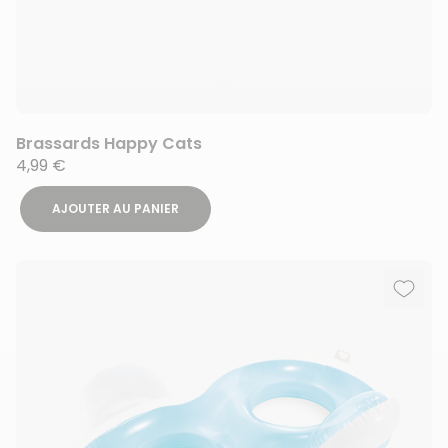
Brassards Happy Cats
4,99 €
AJOUTER AU PANIER
Ajout
Suppr