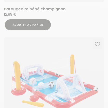
Pataugeoire bébé champignon
12,99 €
AJOUTER AU PANIER
Ajout
Suppr