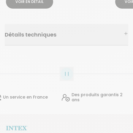
VOIR EN DÉTAIL
VOIR
Détails techniques
Des produits garantis 2
ervice en France
ans