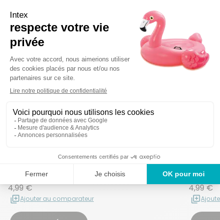
Ajouter aux f
Supprimer de
Thermomètre de piscine
Epuiset
4,99 €
4,99 €
Ajouter au comparateur
Ajout