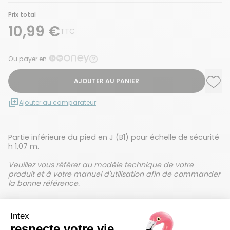
Prix total
10,99 €
TTC
Ou payer en
AJOUTER AU PANIER
Ajou
Supp
Ajouter au comparateur
Partie inférieure du pied en J (B1) pour échelle de sécurité
h 1,07 m.
Veuillez vous référer au modèle technique de votre
produit et à votre manuel d'utilisation afin de commander
la bonne référence.