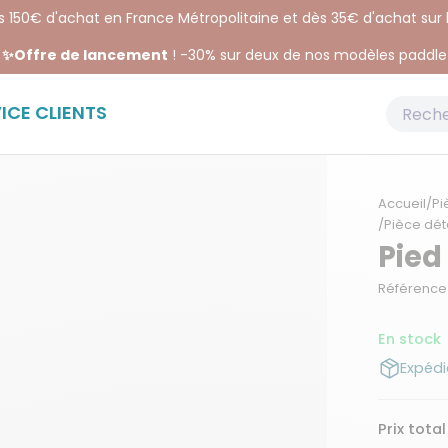
ès 150€ d'achat en France Métropolitaine et dès 35€ d'achat sur
✨Offre de lancement
! -30% sur deux de nos modèles paddle
ICE CLIENTS
Accueil
/
Pi
/
Pièce dét
Pied
Référence 
En stock
Expédi
Prix total