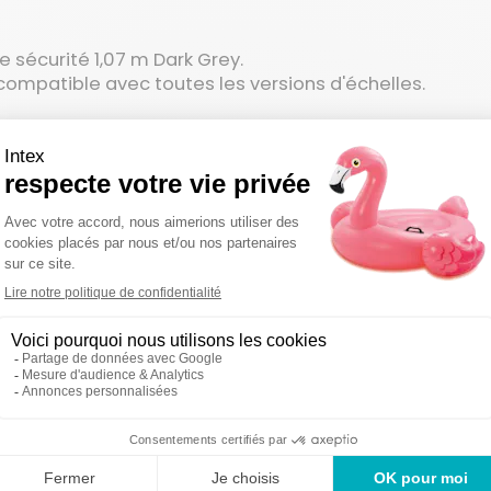
e sécurité 1,07 m Dark Grey.
compatible avec toutes les versions d'échelles.
u modèle technique de votre produit et à votre manuel d'
éférence.
on sous 48-72
Des produi
Un service en France
uvrées
2 ans