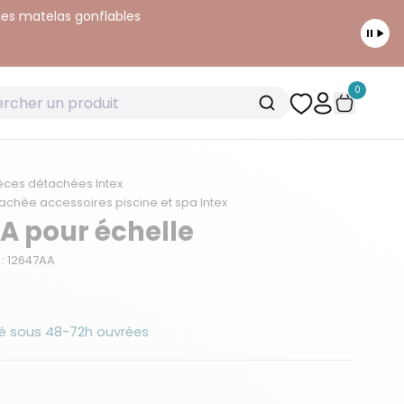
 les matelas gonflables
0
èces détachées Intex
achée accessoires piscine et spa Intex
 A pour échelle
: 12647AA
é sous 48-72h ouvrées