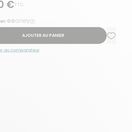
0 €
TTC
 en
AJOUTER AU PANIER
Ajouter a
Supprime
er au comparateur