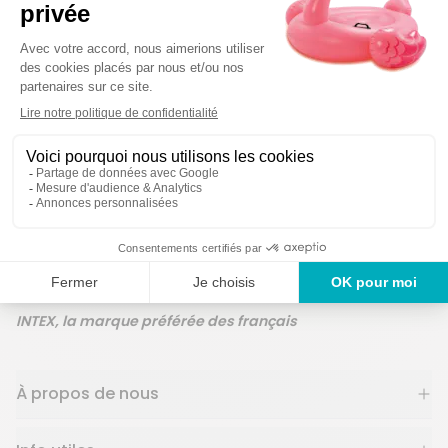
Des produits garantis 2
service en France
ans
INTEX, la marque préférée des français
À propos de nous