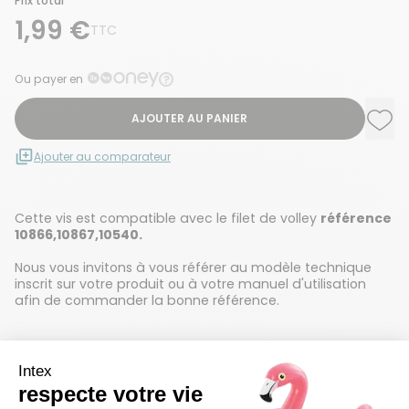
Prix total
1,99 €
TTC
Ou payer en
AJOUTER AU PANIER
Ajou
Supp
Ajouter au comparateur
Cette vis est compatible avec le filet de volley
référence
10866
,
10867
,
10540.
Nous vous invitons à vous référer au modèle technique
inscrit sur votre produit ou à votre manuel d'utilisation
afin de commander la bonne référence.
Détails techniques