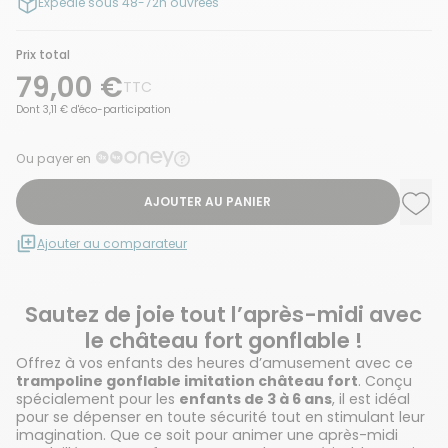
Expédié sous 48-72h ouvrées
Prix total
79,00 €
TTC
Dont 3,11 € d'éco-participation
Ou payer en
AJOUTER AU PANIER
Ajou
Supp
Ajouter au comparateur
Sautez de joie tout l’après-midi avec
le château fort gonflable !
Offrez à vos enfants des heures d’amusement avec ce
trampoline gonflable imitation château fort
. Conçu
spécialement pour les
enfants de 3 à 6 ans
, il est idéal
pour se dépenser en toute sécurité tout en stimulant leur
imagination. Que ce soit pour animer une après-midi