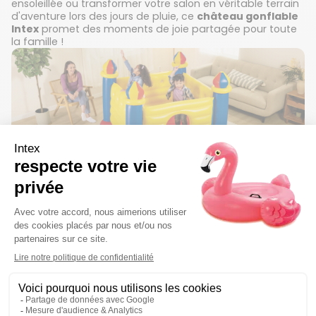
ensoleillée ou transformer votre salon en véritable terrain
d'aventure lors des jours de pluie, ce
château gonflable
Intex
promet des moments de joie partagée pour toute
la famille !
Un jeu sécurisé
Grâce à ses murs élevés et à son fond gonflable, notre
château fort gonflable
garantit un environnement
sécurisé pour vos enfants, leur permettant de s'amuser
sans souci. Ils pourront sauter et rebondir pendant des
heures en toute sécurité, sans risquer de se blesser. De
plus, son gonflage est rapide et facile grâce au
gonfleur
de votre choix
. Alors, ne perdez pas une seconde, et
offrez-leur des moments de plaisir inoubliables !