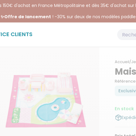
ès 150€ d'achat en France Métropolitaine et dès 35€ d'achat sur
✨Offre de lancement
! -30% sur deux de nos modèles paddle
ICE CLIENTS
Accueil
/
Je
Mais
Référence
Exclusiv
En stock
Expédi