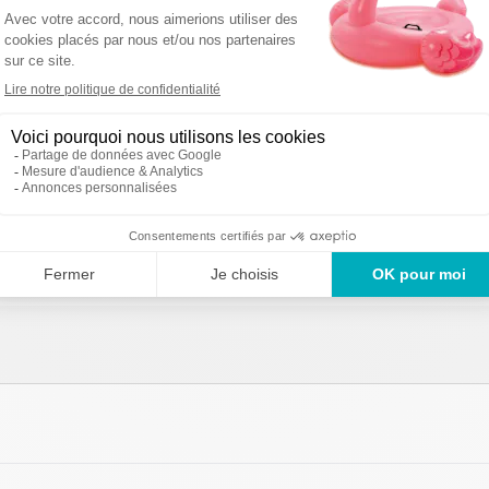
eux petits accessoires dont un tapis de jeux, des chai
ler leur nouvelle maison comme bon leur semble. Des tis
te collection encourage les enfants à exprimer leur cr