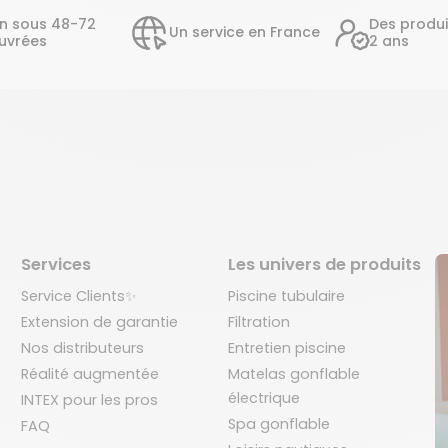
on sous 48-72
Des produi
Un service en France
uvrées
2 ans
Services
Les univers de produits
Service Clients✨
Piscine tubulaire
Extension de garantie
Filtration
Nos distributeurs
Entretien piscine
Réalité augmentée
Matelas gonflable
électrique
INTEX pour les pros
Spa gonflable
FAQ