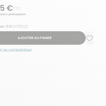
95 €
TTC
d'éco-participation
 en
AJOUTER AU PANIER
Ajouter a
Supprime
er au comparateur