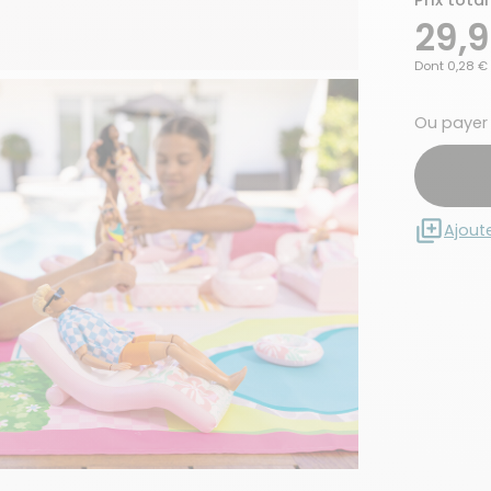
Prix total
29,
Dont 0,28 € 
Ou payer
Ajout