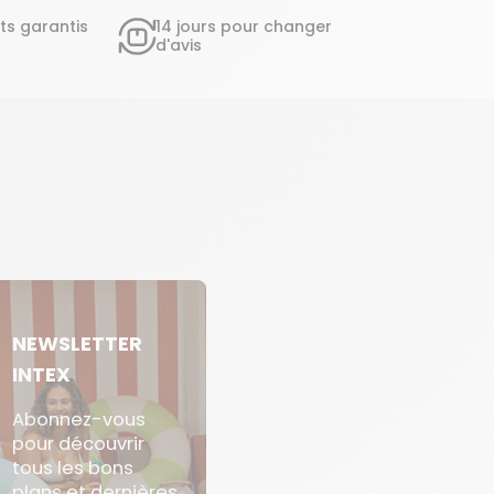
ts garantis
14 jours pour changer
d'avis
NEWSLETTER
INTEX
Abonnez-vous
pour découvrir
tous les bons
plans et dernières