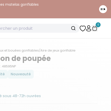
 les matelas gonflables
0
ux et bouées gonflables
/
Aire de jeux gonflable
on de poupée
 : 48595NP
ité
Nouveauté
é sous 48-72h ouvrées