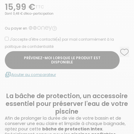
15,99 €
TTC
Dont 0,48 € d'éco-participation
Ou payer en
J'accepte d'être contacté(e) par mail conformément à la
politique de confidentialité
Ajou
Supp
PRÉVENEZ-MOI LORSQUE LE PRODUIT EST
DISPONIBLE
Ajouter au comparateur
La bâche de protection, un accessoire
essentiel pour préserver l'eau de votre
piscine
Afin de prolonger la durée de vie de votre bassin et de
conserver une eau claire et limpide à chaque baignade,
optez pour cette
bâche de protection Intex
.