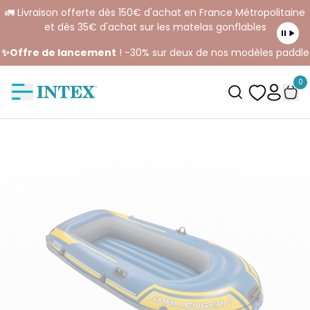
🚛 Livraison offerte dès 150€ d'achat en France Métropolitaine
et dès 35€ d'achat sur les matelas gonflables
✨Offre de lancement
! -30% sur deux de nos modèles paddle
0