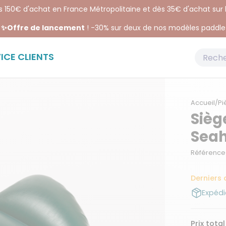
ès 150€ d'achat en France Métropolitaine et dès 35€ d'achat sur
✨Offre de lancement
! -30% sur deux de nos modèles paddle
ICE CLIENTS
Accueil
/
Pi
Sièg
Seah
Référence 
Derniers 
Expédi
Prix total