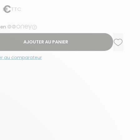
 €
TTC
 en
AJOUTER AU PANIER
Ajouter a
Supprime
er au comparateur