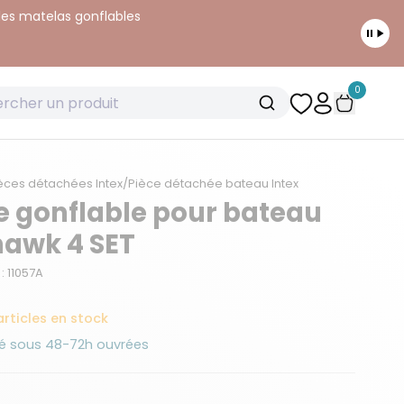
 les matelas gonflables
0
èces détachées Intex
/
Pièce détachée bateau Intex
e gonflable pour bateau
awk 4 SET
: 11057A
articles en stock
é sous 48-72h ouvrées