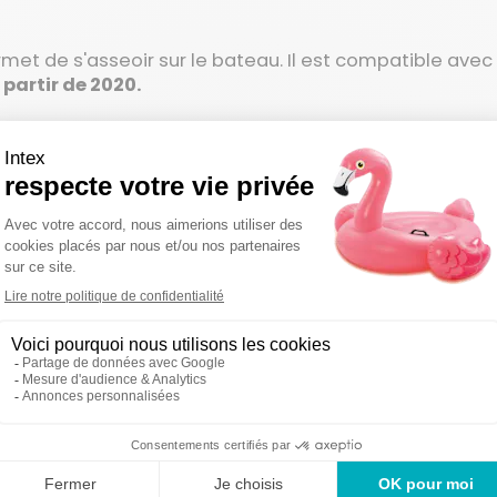
met de s'asseoir sur le bateau. Il est compatible ave
partir de 2020.
ous référer au modèle technique inscrit sur votre prod
commander la bonne référence.
on sous 48-72
Des produi
Un service en France
uvrées
2 ans