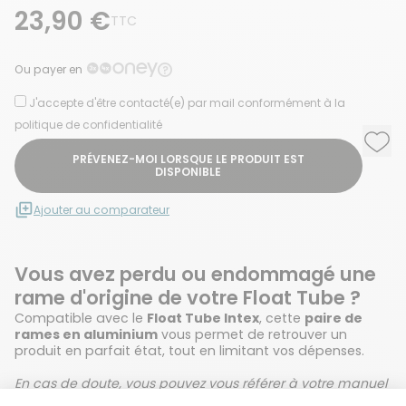
23,90 €
TTC
Ou payer en
J'accepte d'être contacté(e) par mail conformément à la
politique de confidentialité
Ajou
Supp
PRÉVENEZ-MOI LORSQUE LE PRODUIT EST
DISPONIBLE
Ajouter au comparateur
Vous avez perdu ou endommagé une
rame d'origine de votre Float Tube ?
Compatible avec le
Float Tube Intex
, cette
paire de
rames en aluminium
vous permet de retrouver un
produit en parfait état, tout en limitant vos dépenses.
En cas de doute, vous pouvez vous référer à votre manuel
d'utilisation pour commander la bonne pièce.