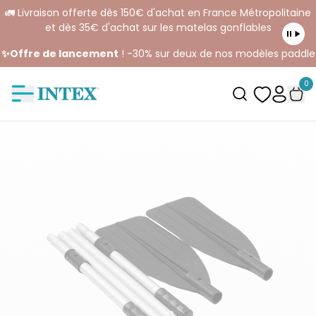
🚛 Livraison offerte dès 150€ d'achat en France Métropolitaine
et dès 35€ d'achat sur les matelas gonflables
✨Offre de lancement
! -30% sur deux de nos modèles paddle
0