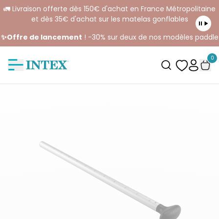
🚛 Livraison offerte dès 150€ d'achat en France Métropolitaine
et dès 35€ d'achat sur les matelas gonflables
✨Offre de lancement
! -30% sur deux de nos modèles paddle
0