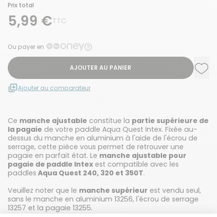
Prix total
5,99 €
TTC
Ou payer en
AJOUTER AU PANIER
Ajou
Supp
Ajouter au comparateur
Ce
manche ajustable
constitue la
partie supérieure de
la pagaie
de votre paddle Aqua Quest Intex. Fixée au-
dessus du manche en aluminium à l'aide de l'écrou de
serrage, cette pièce vous permet de retrouver une
pagaie en parfait état. Le
manche ajustable pour
pagaie de paddle Intex
est compatible avec les
paddles
Aqua Quest 240, 320 et 350T
.
Veuillez noter que le
manche supérieur
est vendu seul,
sans le
manche en aluminium 13256
, l'
écrou de serrage
13257
et la
pagaie 13255
.