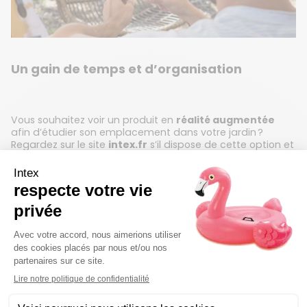
Un gain de temps et d’organisation
Vous souhaitez voir un produit en
réalité augmentée
afin d’étudier son emplacement dans votre jardin ?
Regardez sur le site
intex.fr
s’il dispose de cette option et
projetez-le directement devant vous. Plus besoin de vous
déplacer en magasin ou de demander des photos
supplémentaires, vous pouvez désormais vous faire votre
propre avis, depuis chez-vous.
Choisissez le produit de votre choix et testez-le, sans
même le sortir de son carton. Sur notre site internet, la
plupart des piscines, spas et quelques modèles de
portiques-balançoires possèdent cette fonctionnalité.