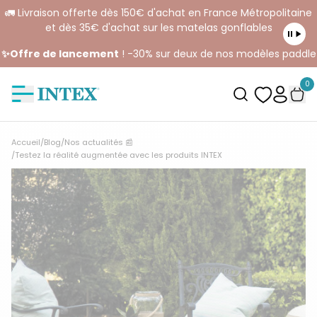
🚛 Livraison offerte dès 150€ d'achat en France Métropolitaine
et dès 35€ d'achat sur les matelas gonflables
✨Offre de lancement
! -30% sur deux de nos modèles paddle
0
Accueil
/
Blog
/
Nos actualités 📰
/
Testez la réalité augmentée avec les produits INTEX