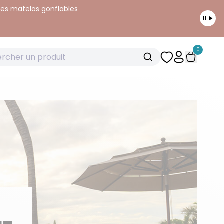
 les matelas gonflables
0