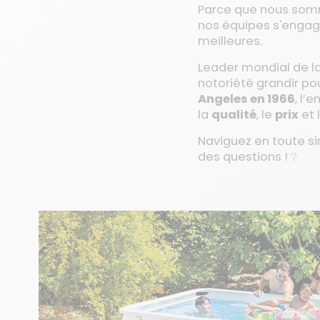
Parce que nous somm
nos équipes s'engag
meilleures.
Leader mondial de la 
notoriété grandir po
Angeles en 1966
, l’
la
qualité
, le
prix
et 
Naviguez en toute sim
des questions ! ❔