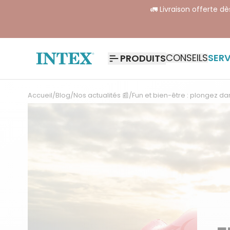
🚛 Livraison offerte d
CONSEILS
SERV
PRODUITS
Accueil
/
Blog
/
Nos actualités 📰
/
Fun et bien-être : plongez dan