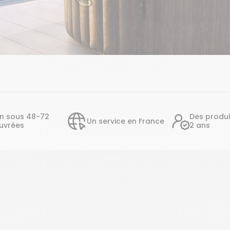
on sous 48-72
Des produi
Un service en France
uvrées
2 ans