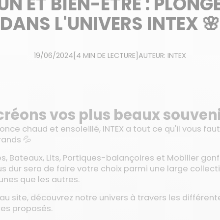
UN ET BIEN-ÊTRE : PLONG
DANS L'UNIVERS INTEX 🌸
19/06/2024
[4 MIN DE LECTURE]
AUTEUR: INTEX
créons vos plus beaux souveni
once chaud et ensoleillé, INTEX a tout ce qu'il vous faut
ands 💦
s, Bateaux, Lits, Portiques-balançoires et Mobilier gonfl
us dur sera de faire votre choix parmi une large collect
 unes que les autres.
u site, découvrez notre univers à travers les différ
ices proposés.