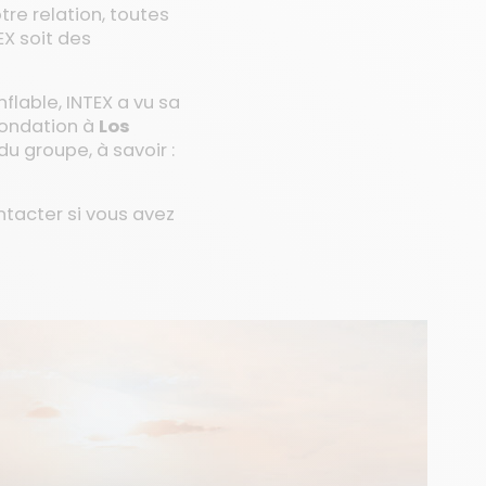
re relation, toutes
X soit des
flable, INTEX a vu sa
fondation à
Los
du groupe, à savoir :
ntacter si vous avez