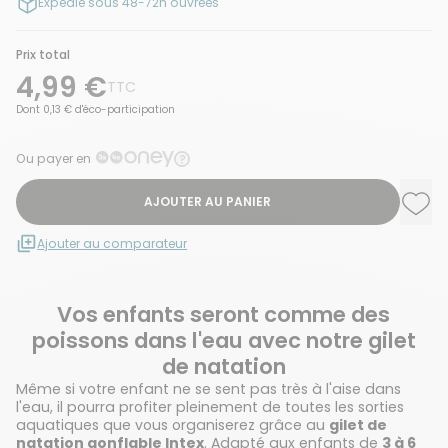
Expédié sous 48-72h ouvrées
Prix total
4,99 €
TTC
Dont 0,13 € d'éco-participation
Ou payer en
AJOUTER AU PANIER
Ajou
Supp
Ajouter au comparateur
Vos enfants seront comme des
poissons dans l'eau avec notre gilet
de natation
Même si votre enfant ne se sent pas très à l'aise dans
l'eau, il pourra profiter pleinement de toutes les sorties
aquatiques que vous organiserez grâce au
gilet de
natation gonflable Intex
. Adapté aux enfants de
3 à 6