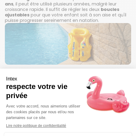
ans
, il peut être utilisé plusieurs années, malgré leur
croissance rapide. Il suffit de régler les deux
boucles
ajustables
pour que votre enfant soit à son aise et qu'il
puisse progresser sereinement en natation.
Praticité et sécurité
Vous prévoyez d'aller prochainement à pied à la piscine
avec votre petit ? Le
gilet gonflable INTEX
se range
dans une boite compacte, assez légère. Pratique, vous
pouvez le
gonfler rapidement
une fois sur place avec
un gonfleur ou à l'aide de votre souffle. La
veste de
natation
offre une flottaison optimale et laisse à votre
enfant le plaisir de se baigner seul, en toute sécurité. Pas
de panique, vous le repérerez de loin avec la couleur
jaune vif
du gilet.