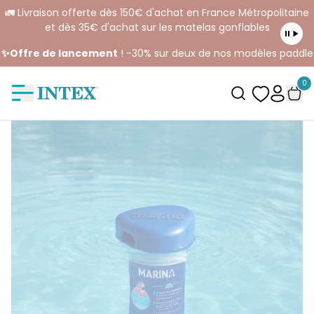
🚛 Livraison offerte dès 150€ d'achat en France Métropolitaine
et dès 35€ d'achat sur les matelas gonflables
✨Offre de lancement
! -30% sur deux de nos modèles paddle
0