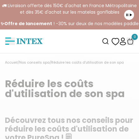
🚛 Livraison offerte dès 150€ d'achat en France Métropolitaine
et dès 35€ d'achat sur les matelas gonflables
✨Offre de lancement
! -30% sur deux de nos modèles paddle
0
Accueil
/
Nos conseils spa
/
Réduire les coûts d'utilisation de son spa
Réduire les coûts
d'utilisation de son spa
Découvrez tous nos conseils pour
réduire les coûts d'utilisation de
votre PureSpa ! 🗒️