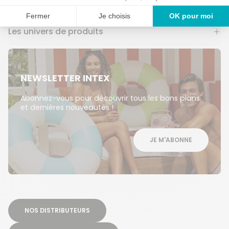
Services
Les univers de produits
NEWSLETTER INTEX
Abonnez-vous pour découvrir tous les bons plans
et dernières nouveautés !
JE M'ABONNE
NOS DISTRIBUTEURS