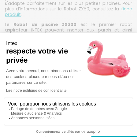
s'adapte parfaitement sur les plus petites piscines. Pour
plus d'informations sur le Robot ZX50, consultez la
fiche
produit
.
Le
Robot de piscine ZX300
est le premier robot
aspirateur INTEX pouvant monter aux parois et ainsi
nettoyer votre piscine tubulaire en profondeur. Il enlèvera
les saletés les plus tenaces jusqu'à la ligne d'eau. Pour
plus d'informations sur le Robot ZX300, consultez la
fiche
produit
.
CONSEIL N°4 : ARRÊTER LE SYSTÈME DE
FILTRATION
Après le nettoyage intégral du système de filtration, il est