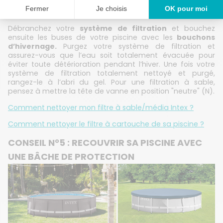
recommandé de le mettre en arrêt complet afin de ne
pas l’endommager pendant l’hiver.
Débranchez votre
système de filtration
et bouchez
ensuite les buses de votre piscine avec les
bouchons
d’hivernage.
Purgez votre système de filtration et
assurez-vous que l’eau soit totalement évacuée pour
éviter toute détérioration pendant l’hiver. Une fois votre
système de filtration totalement nettoyé et purgé,
rangez-le à l’abri du gel. Pour une filtration à sable,
pensez à mettre la tête de vanne en position "neutre" (N).
Comment nettoyer mon filtre à sable/média Intex ?
Comment nettoyer le filtre à cartouche de sa piscine ?
CONSEIL N°5 : RECOUVRIR SA PISCINE AVEC
UNE BÂCHE DE PROTECTION