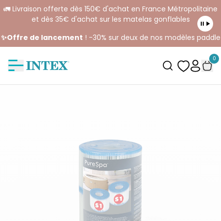
🚛 Livraison offerte dès 150€ d'achat en France Métropolitaine
et dès 35€ d'achat sur les matelas gonflables
✨Offre de lancement
! -30% sur deux de nos modèles paddle
0