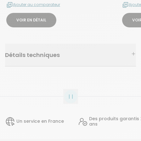
Ajouter au comparateur
Ajout
VOIR EN DÉTAIL
VOIR
Détails techniques
Des produits garantis 2
Un service en France
ans