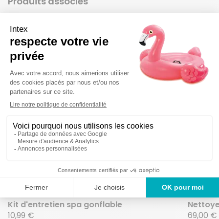
Produits associés
Ajouter aux f
Supprimer de
Kit d'entretien spa gonflable
Nettoye
10,99 €
69,00 €