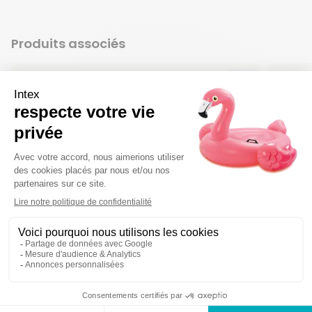
Produits associés
Ajouter aux f
Supprimer de