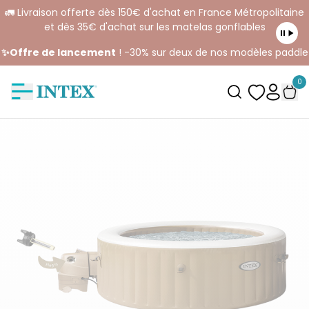
🚛 Livraison offerte dès 150€ d'achat en France Métropolitaine
et dès 35€ d'achat sur les matelas gonflables
✨Offre de lancement
! -30% sur deux de nos modèles paddle
0