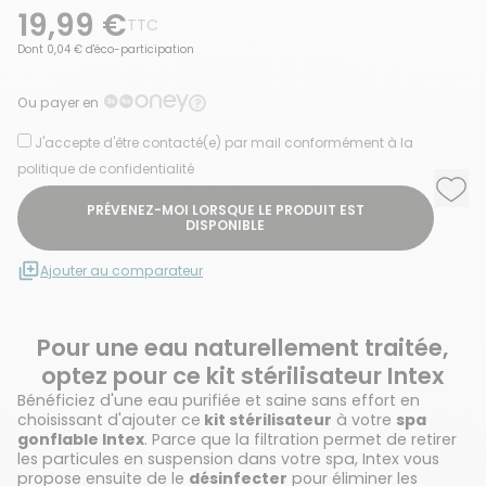
19,99 €
TTC
Dont 0,04 € d'éco-participation
Ou payer en
J'accepte d'être contacté(e) par mail conformément à la
politique de confidentialité
Ajou
Supp
PRÉVENEZ-MOI LORSQUE LE PRODUIT EST
DISPONIBLE
Ajouter au comparateur
Pour une eau naturellement traitée,
optez pour ce kit stérilisateur Intex
Bénéficiez d'une eau purifiée et saine sans effort en
choisissant d'ajouter ce
kit stérilisateur
à votre
spa
gonflable Intex
. Parce que la filtration permet de retirer
les particules en suspension dans votre spa, Intex vous
propose ensuite de le
désinfecter
pour éliminer les