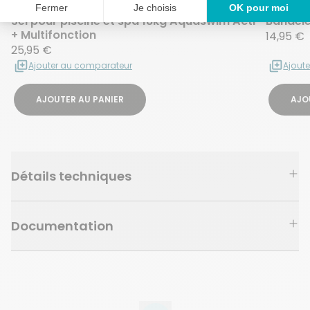
Sel pour piscine et spa 18kg Aquaswim Acti
Bandele
+ Multifonction
14,95 €
25,95 €
Ajouter au comparateur
Ajout
AJOUTER AU PANIER
AJO
Détails techniques
Documentation