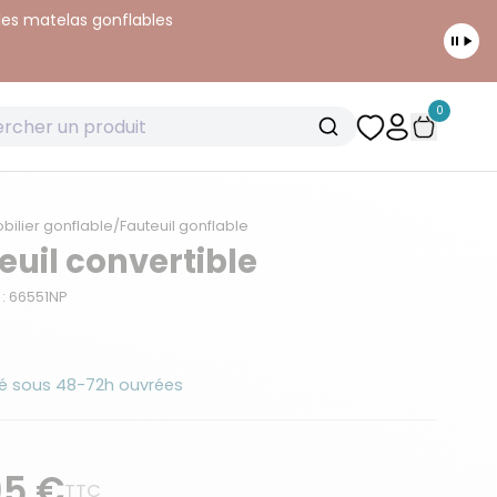
 les matelas gonflables
0
bilier gonflable
/
Fauteuil gonflable
euil convertible
: 66551NP
é sous 48-72h ouvrées
95 €
TTC