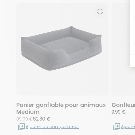
-30%
Ajouter aux fav
Supprimer des 
Panier gonflable pour animaux
Gonfleur
Medium
9,99 €
62,30 €
89,00 €
Ajouter au comparateur
Ajout