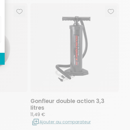
Ajouter aux favoris
Supprimer des favoris
Ajouter 
Supprime
Gonfleur double action 3,3
litres
11,49 €
Ajouter au comparateur