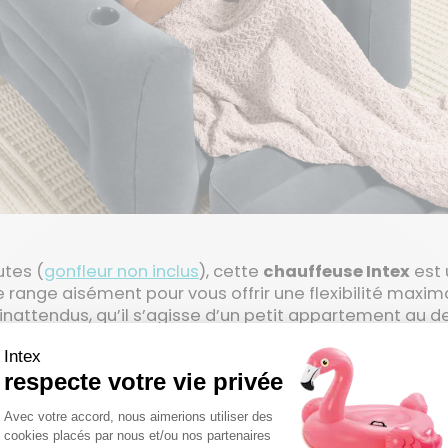
utes (
gonfleur non inclus
), cette
chauffeuse Intex
est 
 se range aisément pour vous offrir une flexibilité max
nattendus, qu’il s’agisse d’un petit appartement au d
éunis, pour un quotidien sans compromis.