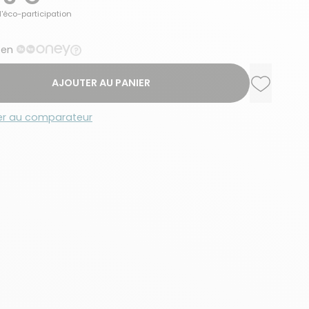
d'éco-participation
 en
AJOUTER AU PANIER
Ajouter a
Supprime
er au comparateur