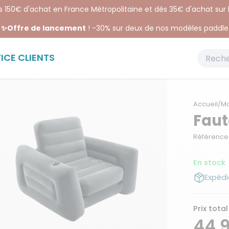
ès 150€ d'achat en France Métropolitaine et dès 35€ d'achat sur
✨Offre de lancement
! -30% sur deux de nos modèles paddle
ICE CLIENTS
Accueil
/
Mo
Faut
Référence 
En stock
Expédi
Prix total
44,