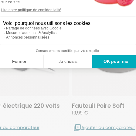
oris
favoris
Ajouter aux favoris
Supprimer des favoris
 électrique 220 volts
Fauteuil Poire Soft
19,99 €
er au comparateur
Ajouter au comparateur