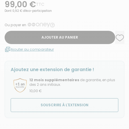
99,00 €
TTC
Dont 0,92 € d'éco-participation
Ou payer en
AJOUTER AU PANIER
Ajou
Supp
Ajouter au comparateur
Ajoutez une extension de garantie !
12 mois supplémentaires
de garantie, en plus
des 2 ans initiaux.
10,00 €
SOUSCRIRE À L'EXTENSION