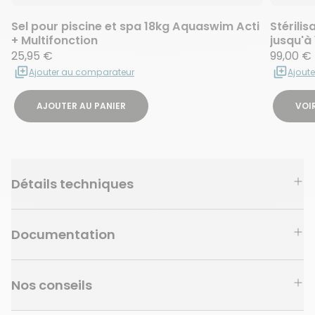
Sel pour piscine et spa 18kg Aquaswim Acti
Stérili
+ Multifonction
jusqu'à
25,95 €
99,00 €
Ajouter au comparateur
Ajout
AJOUTER AU PANIER
VOIR
Détails techniques
Documentation
Nos conseils