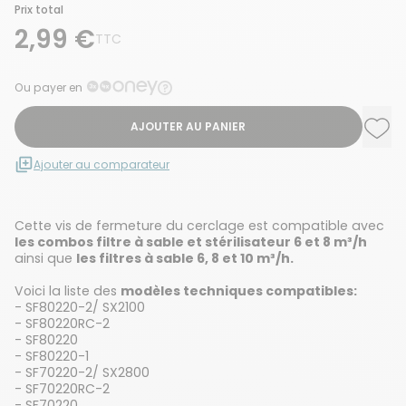
Prix total
2,99 €
TTC
Ou payer en
AJOUTER AU PANIER
Ajou
Supp
Ajouter au comparateur
Cette vis de fermeture du cerclage est compatible avec
les combos filtre à sable et stérilisateur 6 et 8 m³/h
ainsi que
les filtres à sable 6, 8 et 10 m³/h.
Voici la liste des
modèles techniques compatibles:
- SF80220-2/ SX2100
- SF80220RC-2
- SF80220
- SF80220-1
- SF70220-2/ SX2800
- SF70220RC-2
- SF70220