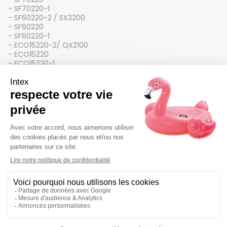
- SF70220-1
- SF60220-2 / SX3200
- SF60220
- SF60220-1
- ECO15220-2/ QX2100
- ECO15220
- ECO15220-1
- CS15220
- ECO20220-2/ QX2600
- ECO20220
- ECO20220-1
- CS20220
Nous vous invitons à vous référer au modèle technique
inscrit sur votre produit ou à votre manuel d'utilisation
afin de commander la bonne référence.
Détails techniques