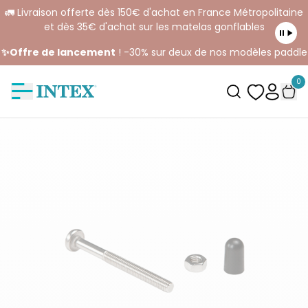
🚛 Livraison offerte dès 150€ d'achat en France Métropolitaine
et dès 35€ d'achat sur les matelas gonflables
✨Offre de lancement
! -30% sur deux de nos modèles paddle
0