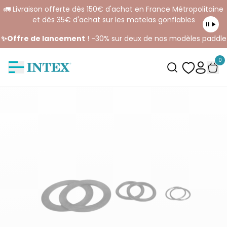
🚛 Livraison offerte dès 150€ d'achat en France Métropolitaine
et dès 35€ d'achat sur les matelas gonflables
✨Offre de lancement
! -30% sur deux de nos modèles paddle
0