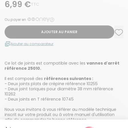
6,99 €
TTC
Ou payer en
AJOUTER AU PANIER
Ajou
Supp
Ajouter au comparateur
Ce lot de joints est compatible avec les
vannes d'arrêt
référence 25010.
Il est composé des
références suivantes :
- Deux joints plats de crépine référence 10255
- Deux joint toriques pour diamètre 38 mm référence
10262
- Deux joints en T référence 10745
Nous vous invitons à vous référer au modèle technique
inscrit sur votre produit ou à votre manuel d'utilisation
afin de commander la bonne référence.