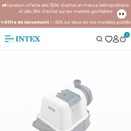
🚛 Livraison offerte dès 150€ d'achat en France Métropolitaine
et dès 35€ d'achat sur les matelas gonflables
✨Offre de lancement
! -30% sur deux de nos modèles paddle
0