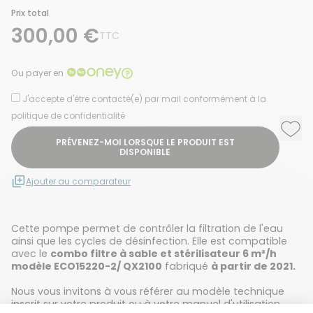
Prix total
300,00 €
TTC
Ou payer en
J'accepte d'être contacté(e) par mail conformément à la
politique de confidentialité
Ajou
Supp
PRÉVENEZ-MOI LORSQUE LE PRODUIT EST
DISPONIBLE
Ajouter au comparateur
Cette pompe permet de contrôler la filtration de l'eau
ainsi que les cycles de désinfection. Elle est compatible
avec le
combo filtre à sable et stérilisateur 6 m³/h
modèle ECO15220-2/ QX2100
fabriqué
à partir de 2021.
Nous vous invitons à vous référer au modèle technique
inscrit sur votre produit ou à votre manuel d'utilisation