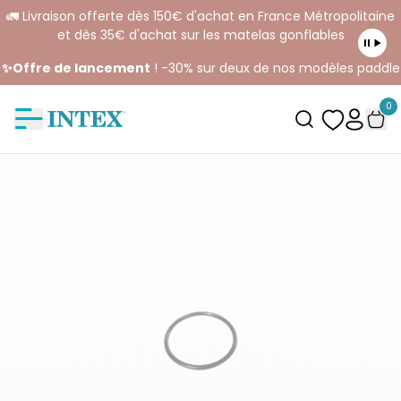
🚛 Livraison offerte dès 150€ d'achat en France Métropolitaine
et dès 35€ d'achat sur les matelas gonflables
✨Offre de lancement
! -30% sur deux de nos modèles paddle
0