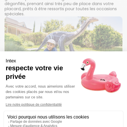
dégonflés, prenant ainsi très peu de place dans votre
placard, prêts à être ressortis pour toutes les occasions
spéciales.
Un design réaliste
Les
dinosaures
, ces créatures majestueuses et
mystérieuses, captivent l’imagination des petits comme
des grands. Pour transformer votre jardin en véritable
vallée jurassique et offrir à vos enfants une aventure
inoubliable, nos
2 dinosaures gonflables géants
s'imposent comme les héros de ce décor féérique. Dès
3
ans
, vos petits pourront donner vie à des histoires aussi
grandioses qu'étonnantes, en compagnie de leurs
nouveaux amis préhistoriques.