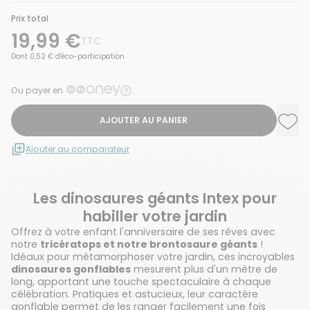
Prix total
19,99 €
TTC
Dont 0,52 € d'éco-participation
Ou payer en
AJOUTER AU PANIER
Ajou
Supp
Ajouter au comparateur
Les dinosaures géants Intex pour
habiller votre jardin
Offrez à votre enfant l'anniversaire de ses rêves avec
notre
tricératops et notre brontosaure géants
!
Idéaux pour métamorphoser votre jardin, ces incroyables
dinosaures gonflables
mesurent plus d'un mètre de
long, apportant une touche spectaculaire à chaque
célébration. Pratiques et astucieux, leur caractère
gonflable permet de les ranger facilement une fois