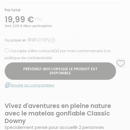
Prix total
19,99 €
TTC
Dont 2,58 € d'éco-participation
Ou payer en
J'accepte d'être contacté(e) par mail conformément à la
politique de confidentialité
Ajou
Supp
PRÉVENEZ-MOI LORSQUE LE PRODUIT EST
DISPONIBLE
Ajouter au comparateur
Vivez d'aventures en pleine nature
avec le matelas gonflable Classic
Downy
Spécialement pensé pour accueillir 2 personnes