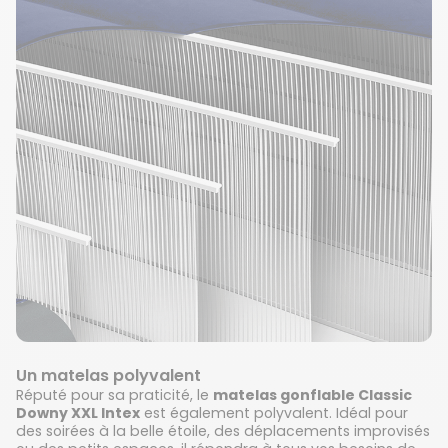
Un matelas polyvalent
Réputé pour sa praticité, le
matelas gonflable Classic
Downy XXL Intex
est également polyvalent. Idéal pour
des soirées à la belle étoile, des déplacements improvisés