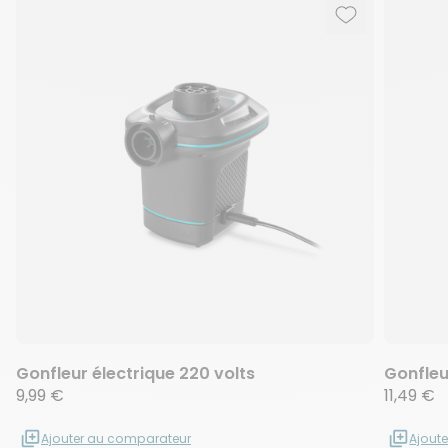
Ajouter aux f
Supprimer de
Gonfleur électrique 220 volts
Gonfleu
9,99 €
11,49 €
Ajouter au comparateur
Ajout