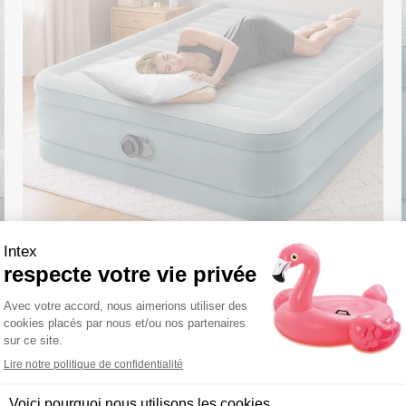
Conception robuste
Malgré son format léger et facile à manipuler,
ce
matelas gonflable Intex
est conçu pour
offrir une excellente longévité. Fabriqué à partir
de matériaux solides et résistants, il est
capable de supporter des charges élevées tout
en conservant sa forme et son confort au fil du