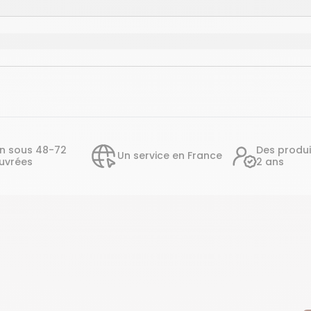
on sous 48-72
Des produi
Un service en France
uvrées
2 ans