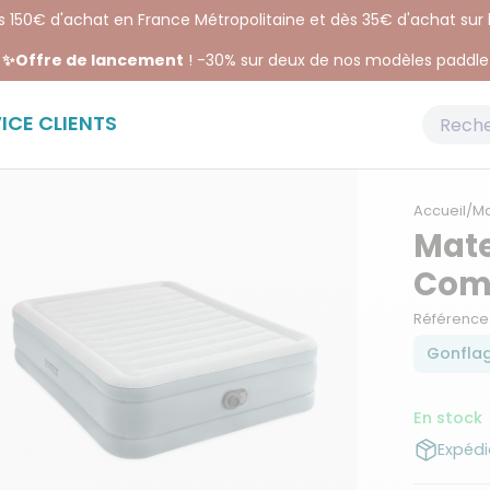
ès 150€ d'achat en France Métropolitaine et dès 35€ d'achat sur
✨Offre de lancement
! -30% sur deux de nos modèles paddle
ICE CLIENTS
Accueil
/
Ma
Mate
Comf
Référence
Gonflag
En stock
Expédi