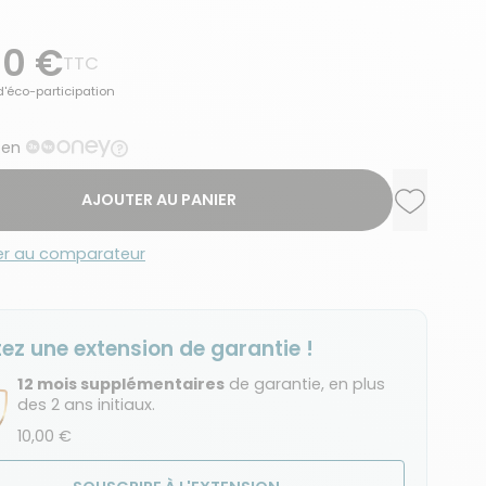
00 €
TTC
d'éco-participation
 en
AJOUTER AU PANIER
Ajouter a
Supprime
er au comparateur
ez une extension de garantie !
12 mois supplémentaires
de garantie, en plus
des 2 ans initiaux.
10,00 €