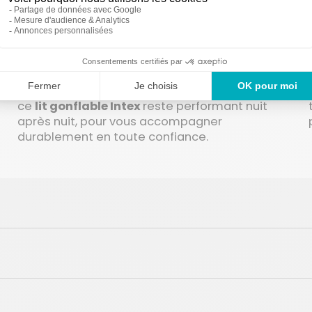
temps.
Sa
structure renforcée
et sa
conception en
Fiber Tech
limite efficacement les risques de
fuites d’air, garantissant une utilisation fiable et
sereine. Adapté aussi bien à un usage
occasionnel qu’à des utilisations plus régulières,
ce
lit gonflable Intex
reste performant nuit
après nuit, pour vous accompagner
durablement en toute confiance.