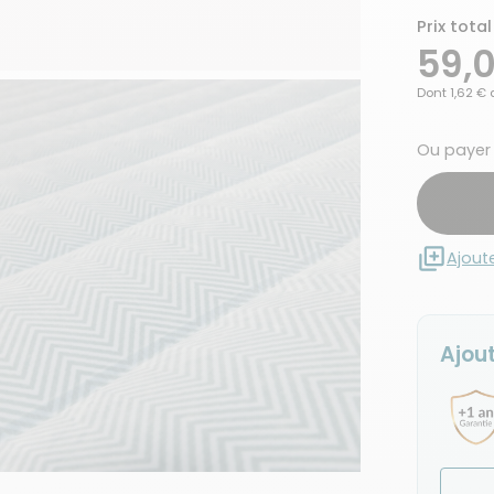
Prix total
59,
Dont 1,62 € 
Ou payer
Ajout
Ajout