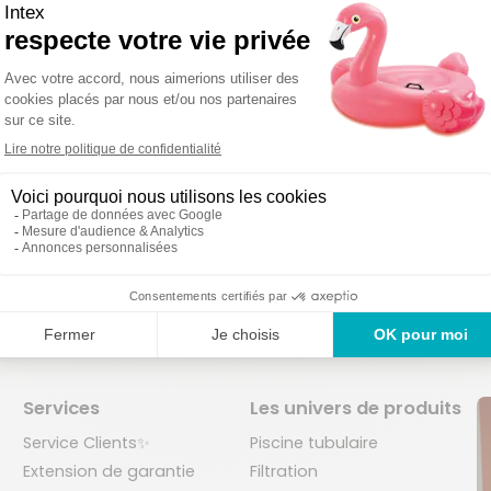
on sous 48-72
Des produi
Un service en France
uvrées
2 ans
Services
Les univers de produits
Service Clients✨
Piscine tubulaire
Extension de garantie
Filtration