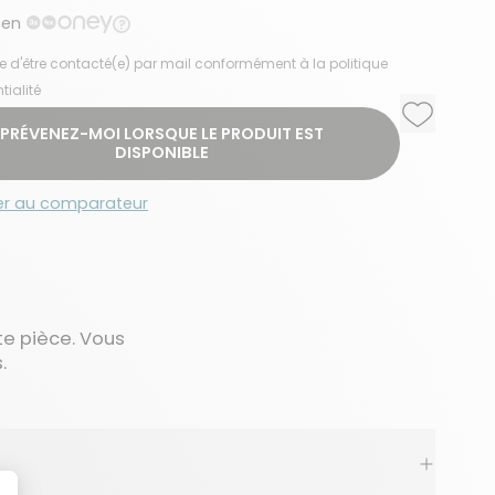
 en
e d'être contacté(e) par mail conformément à la politique
tialité
Ajouter a
Supprime
PRÉVENEZ-MOI LORSQUE LE PRODUIT EST
DISPONIBLE
er au comparateur
te pièce. Vous
.