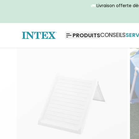
🚛
Livraison offerte d
CONSEILS
SERV
PRODUITS