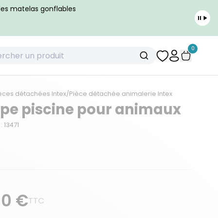
 les matelas gonflables
0
èces détachées Intex
/
Pièce détachée animalerie Intex
e piscine pour animaux
: 13471
90 €
TTC