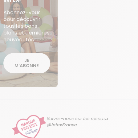
Abonnez-vous
pour découvrir
tous les bons
plans et dernières
nouveautés !
JE
M'ABONNE
Suivez-nous sur les réseaux
@IntexFrance