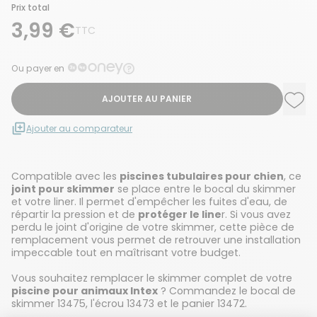
Prix total
3,99 €
TTC
Ou payer en
AJOUTER AU PANIER
Ajou
Supp
Ajouter au comparateur
Compatible avec les
piscines tubulaires pour chien
, ce
joint pour skimmer
se place entre le bocal du skimmer
et votre liner. Il permet d'empêcher les fuites d'eau, de
répartir la pression et de
protéger le line
r. Si vous avez
perdu le joint d'origine de votre skimmer, cette pièce de
remplacement vous permet de retrouver une installation
impeccable tout en maîtrisant votre budget.
Vous souhaitez remplacer le skimmer complet de votre
piscine pour animaux Intex
? Commandez le bocal de
skimmer 13475, l'écrou 13473 et le panier 13472.