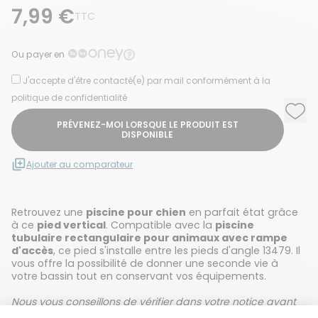
7,99 €
TTC
Ou payer en
J'accepte d'être contacté(e) par mail conformément à la
politique de confidentialité
Ajou
Supp
PRÉVENEZ-MOI LORSQUE LE PRODUIT EST
DISPONIBLE
Ajouter au comparateur
Retrouvez une
piscine pour chien
en parfait état grâce
à ce
pied vertical
. Compatible avec la
piscine
tubulaire rectangulaire pour animaux avec rampe
d'accès
, ce pied s'installe entre les pieds d'angle 13479. Il
vous offre la possibilité de donner une seconde vie à
votre bassin tout en conservant vos équipements.
Nous vous conseillons de vérifier dans votre notice avant
de passer commande.