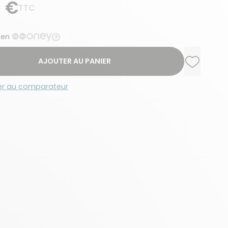
9 €
TTC
 en
AJOUTER AU PANIER
Ajouter a
Supprime
er au comparateur