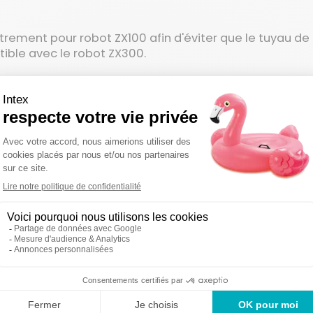
rement pour robot ZX100 afin d'éviter que le tuyau d
ible avec le robot ZX300.
u modèle technique de votre produit et à votre manuel d'
éférence.
on sous 48-72
Des produi
Un service en France
uvrées
2 ans