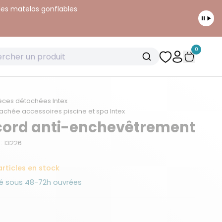
 les matelas gonflables
0
èces détachées Intex
achée accessoires piscine et spa Intex
ord anti-enchevêtrement
: 13226
articles en stock
é sous 48-72h ouvrées