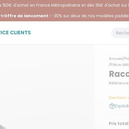
ès 150€ d'achat en France Métropolitaine et dès 35€ d'achat sur
✨Offre de lancement
! -30% sur deux de nos modèles paddle
ICE CLIENTS
Accueil
/
Pi
/
Pièce dét
Racc
Référence 
Derniers 
Expédi
Prix total