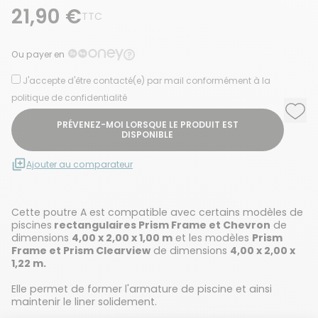
21,90 €
TTC
Ou payer en
J'accepte d'être contacté(e) par mail conformément à la
politique de confidentialité
Ajou
Supp
PRÉVENEZ-MOI LORSQUE LE PRODUIT EST
DISPONIBLE
Ajouter au comparateur
Cette poutre A est compatible avec certains modèles de
piscines
rectangulaires Prism Frame et Chevron
de
dimensions
4,00 x 2,00 x 1,00 m
et les modèles
Prism
Frame et Prism Clearview
de dimensions
4,00 x 2,00 x
1,22 m.
Elle permet de former l'armature de piscine et ainsi
maintenir le liner solidement.