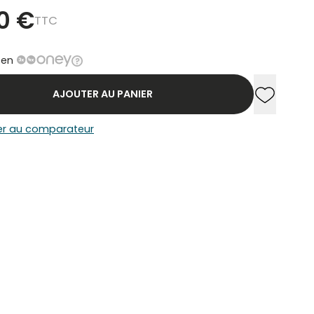
0 €
TTC
 en
AJOUTER AU PANIER
Ajouter a
Supprime
er au comparateur