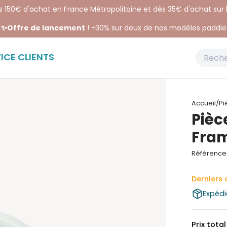
ès 150€ d'achat en France Métropolitaine et dès 35€ d'achat sur
✨Offre de lancement
! -30% sur deux de nos modèles paddle
ICE CLIENTS
Accueil
/
Pi
Pièc
Fram
Référence 
Derniers 
Expédi
Prix total