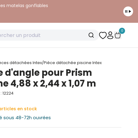
 les matelas gonflables
0
èces détachées Intex
/
Pièce détachée piscine Intex
e d'angle pour Prism
e 4,88 x 2,44 x 1,07 m
: 12224
articles en stock
é sous 48-72h ouvrées