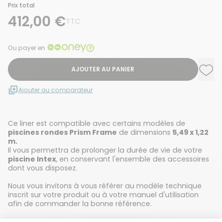
Prix total
412,00 €
TTC
Ou payer en
AJOUTER AU PANIER
Ajou
Supp
Ajouter au comparateur
Ce liner est compatible avec certains modèles de
piscines rondes Prism Frame
de dimensions
5,49 x 1,22
m.
Il vous permettra de prolonger la durée de vie de votre
piscine Intex
, en conservant l'ensemble des accessoires
dont vous disposez.
Nous vous invitons à vous référer au modèle technique
inscrit sur votre produit ou à votre manuel d'utilisation
afin de commander la bonne référence.
Attention : Ceci n’est pas un kit piscine ! Le liner est vendu