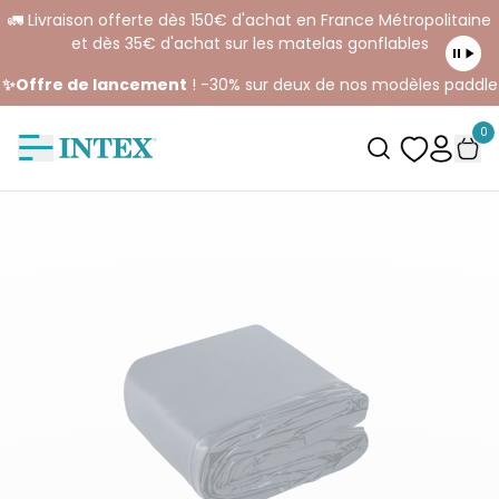
🚛 Livraison offerte dès 150€ d'achat en France Métropolitaine
et dès 35€ d'achat sur les matelas gonflables
✨Offre de lancement
! -30% sur deux de nos modèles paddle
0