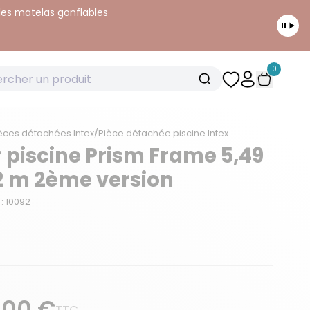
 les matelas gonflables
0
èces détachées Intex
/
Pièce détachée piscine Intex
r piscine Prism Frame 5,49
22 m 2ème version
: 10092
,00 €
TTC