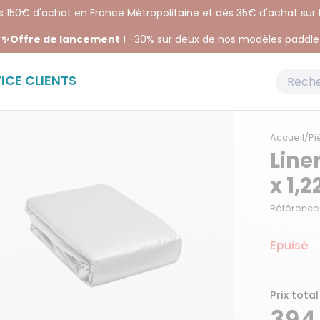
ès 150€ d'achat en France Métropolitaine et dès 35€ d'achat sur
✨Offre de lancement
! -30% sur deux de nos modèles paddle
ICE CLIENTS
Accueil
/
Pi
Line
x 1,
Référence 
Epuisé
Prix total
394