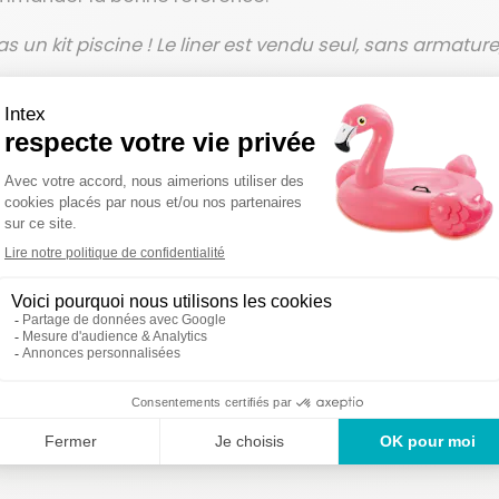
as un kit piscine ! Le liner est vendu seul, sans armatur
on sous 48-72
Des produi
Un service en France
uvrées
2 ans