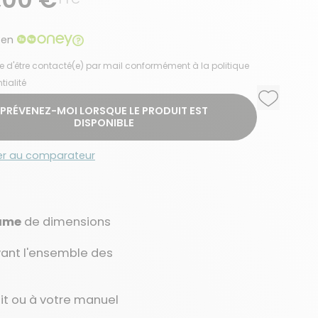
 en
e d'être contacté(e) par mail conformément à la politique
tialité
Ajouter a
Supprime
PRÉVENEZ-MOI LORSQUE LE PRODUIT EST
DISPONIBLE
er au comparateur
rame
de dimensions
rvant l'ensemble des
uit ou à votre manuel