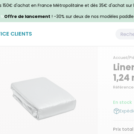
ès 150€ d'achat en France Métropolitaine et dès 35€ d'achat sur
✨
Offre de lancement
! -30% sur deux de nos modèles paddle
ICE CLIENTS
Accueil
/
Pi
Line
1,24
Référence 
En stock
Expédi
Prix total