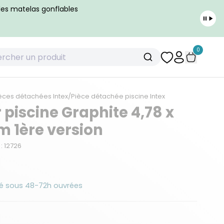
 les matelas gonflables
0
èces détachées Intex
/
Pièce détachée piscine Intex
r piscine Graphite 4,78 x
 m 1ère version
: 12726
é sous 48-72h ouvrées