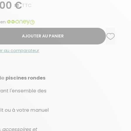
,00 €
TTC
 en
AJOUTER AU PANIER
Ajouter a
Supprime
er au comparateur
 de
piscines rondes
rvant l'ensemble des
uit ou à votre manuel
e, accessoires et