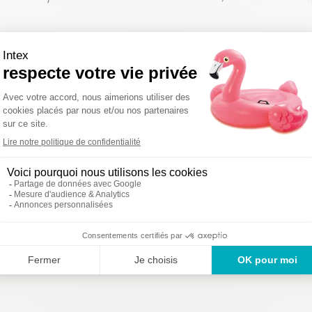
on sous 48-72
Des produi
Un service en France
uvrées
2 ans